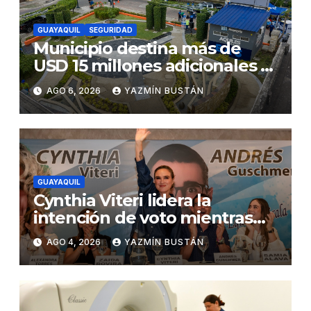
GUAYAQUIL
SEGURIDAD
Municipio destina más de
USD 15 millones adicionales a
SEGURA EP para fortalecer la
AGO 6, 2026
YAZMÍN BUSTÁN
seguridad ciudadana
GUAYAQUIL
Cynthia Viteri lidera la
intención de voto mientras
Andrés Guschmer muestra
AGO 4, 2026
YAZMÍN BUSTÁN
un destacado crecimiento,
según AtlasIntel