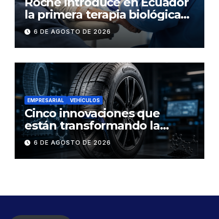
Roche introduce en Ecuador
la primera terapia biológica
de precisión capaz de
6 DE AGOSTO DE 2026
detener el daño renal por
nefritis lúpica
EMPRESARIAL
VEHÍCULOS
Cinco innovaciones que
están transformando la
industria de los neumáticos y
6 DE AGOSTO DE 2026
redefinen el futuro de la
movilidad