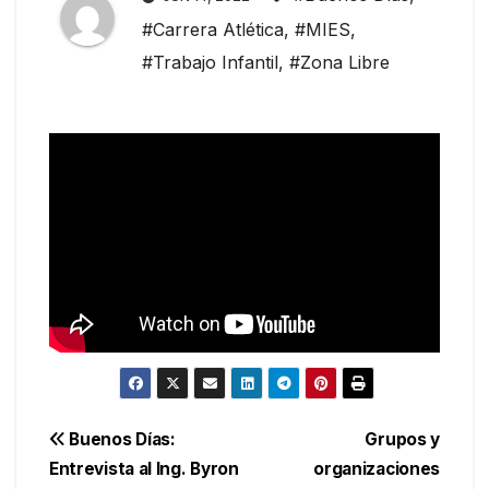
#Carrera Atlética
,
#MIES
,
#Trabajo Infantil
,
#Zona Libre
Navegación
Buenos Días:
Grupos y
Entrevista al Ing. Byron
organizaciones