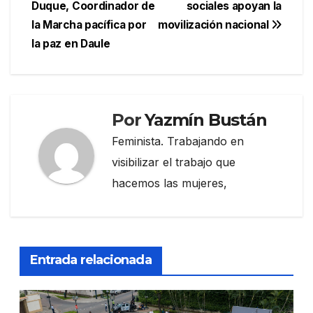
de
Duque, Coordinador de
sociales apoyan la
entradas
la Marcha pacífica por
movilización nacional
la paz en Daule
Por
Yazmín Bustán
Feminista. Trabajando en
visibilizar el trabajo que
hacemos las mujeres,
Entrada relacionada