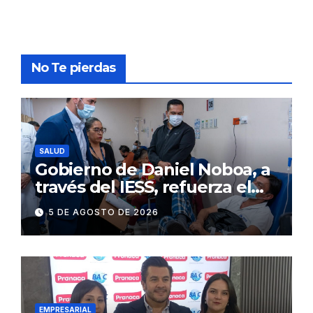
No Te pierdas
SALUD
Gobierno de Daniel Noboa, a
través del IESS, refuerza el
abastecimiento de insulina
5 DE AGOSTO DE 2026
en 86 establecimientos de
salud
EMPRESARIAL