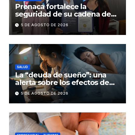
Pronaca fortalece la
seguridad de su cadena de
suministro con certificación
5 DE AGOSTO DE 2026
BASC en dos plantas
SALUD
La “deuda de sueño”: una
alerta sobre los efectos de
dormir mal en la salud física y
5 DE AGOSTO DE 2026
mental