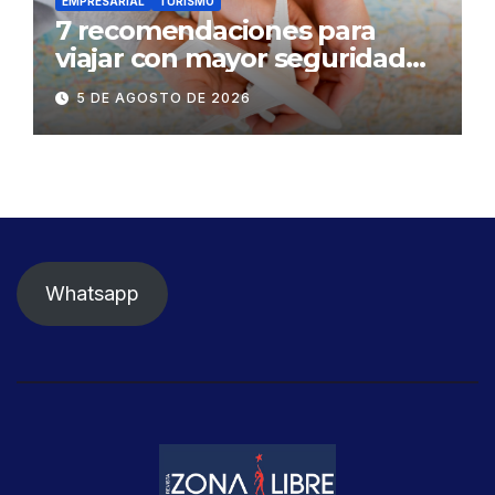
EMPRESARIAL
TURISMO
7 recomendaciones para
viajar con mayor seguridad
dentro y fuera del Ecuador
5 DE AGOSTO DE 2026
Whatsapp