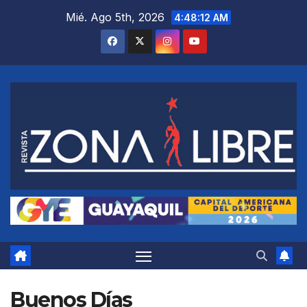
Saltar
Mié. Ago 5th, 2026
4:48:13 AM
al
contenido
Buenos Días