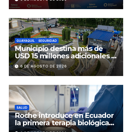
GUAYAQUIL
SEGURIDAD
Municipio destina más de
USD 15 millones adicionales a
SEGURA EP para fortalecer la
6 DE AGOSTO DE 2026
seguridad ciudadana
SALUD
Roche introduce en Ecuador
la primera terapia biológica
de precisión capaz de