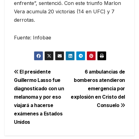
enfrente”, sentenció. Con este triunfo Marlon
Vera acumula 20 victorias (14 en UFC) y 7
derrotas.
Fuente: Infobae
Navegación
El presidente
6 ambulancias de
Guillermo Lasso fue
bomberos atendieron
de
diagnosticado con un
emergencia por
entradas
melanoma y por eso
explosión en Cristo del
viajará a hacerse
Consuelo
exámenes a Estados
Unidos