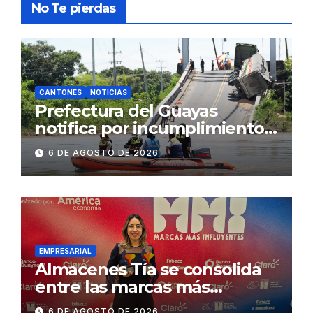
No Te pierdas
CANTONES
NOTICIAS
Prefectura del Guayas
notifica por incumplimiento
contractual a la
6 DE AGOSTO DE 2026
Concesionaria CONORTE y
exige celeridad en
desmontaje del puente
Gonzalo Icaza Cornejo, en
Daule
EMPRESARIAL
Almacenes Tía se consolida
entre las marcas más
influyentes del Ecuador
6 DE AGOSTO DE 2026