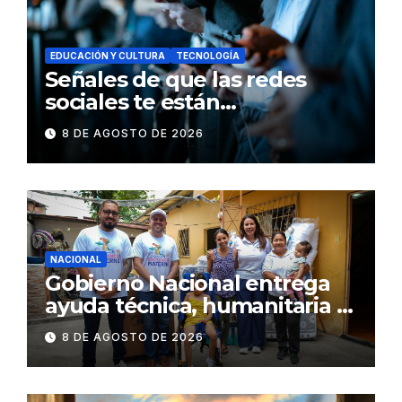
EDUCACIÓN Y CULTURA
TECNOLOGÍA
Señales de que las redes
sociales te están
consumiendo
8 DE AGOSTO DE 2026
NACIONAL
Gobierno Nacional entrega
ayuda técnica, humanitaria y
Bono Joaquín Gallegos Lara a
8 DE AGOSTO DE 2026
familia en situación de
vulnerabilidad