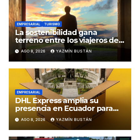
EMPRESARIAL
TURISMO
La sostenibilidad gana
terreno entre los viajeros de
negocios
AGO 8, 2026
YAZMÍN BUSTÁN
EMPRESARIAL
DHL Express amplia su
presencia en Ecuador para
responder al crecimiento de
AGO 8, 2026
YAZMÍN BUSTÁN
las exportaciones