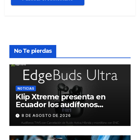
No Te pierdas
NOTICIAS
Klip Xtreme presenta en
Ecuador los audífonos
DynaBuds con sonido
8 DE AGOSTO DE 2026
inteligente y control táctil