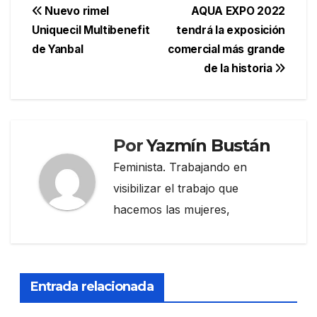
Navegación
Nuevo rimel
AQUA EXPO 2022
Uniquecil Multibenefit
tendrá la exposición
de
de Yanbal
comercial más grande
entradas
de la historia
Por
Yazmín Bustán
Feminista. Trabajando en
visibilizar el trabajo que
hacemos las mujeres,
Entrada relacionada