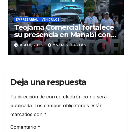
EMPRESARIAL
VEHÍCULOS
Teojama Comercial fortalece
su presencia en Manabí con
una apuesta por la movilidad
AGO 8, 2026
YAZMÍN BUSTÁN
híbrida y eléctrica durante
ExpoAuto del Pacífico 2026
Deja una respuesta
Tu dirección de correo electrónico no será
publicada.
Los campos obligatorios están
marcados con
*
Comentario
*