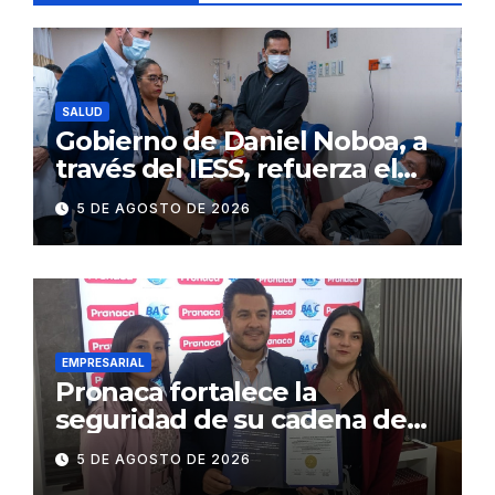
SALUD
Gobierno de Daniel Noboa, a
través del IESS, refuerza el
abastecimiento de insulina
5 DE AGOSTO DE 2026
en 86 establecimientos de
salud
EMPRESARIAL
Pronaca fortalece la
seguridad de su cadena de
suministro con certificación
5 DE AGOSTO DE 2026
BASC en dos plantas