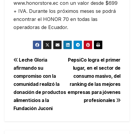
www.honorstore.ec con un valor desde $699
+ IVA. Durante los próximos meses se podrá
encontrar el HONOR 70 en todas las
operadoras de Ecuador.
Navegación
Leche Gloria
PepsiCo logra el primer
afirmando su
lugar, en el sector de
de
compromiso con la
consumo masivo, del
entradas
comunidad realizó la
ranking de las mejores
donación de productos
empresas para jóvenes
alimenticios a la
profesionales
Fundación Juconi