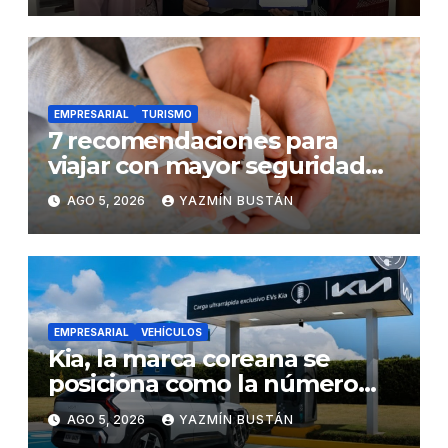
EMPRESARIAL
TURISMO
7 recomendaciones para
viajar con mayor seguridad
dentro y fuera del Ecuador
AGO 5, 2026
YAZMÍN BUSTÁN
EMPRESARIAL
VEHÍCULOS
Kia, la marca coreana se
posiciona como la número
uno en ventas de vehículos
AGO 5, 2026
YAZMÍN BUSTÁN
eléctricos en Ecuador