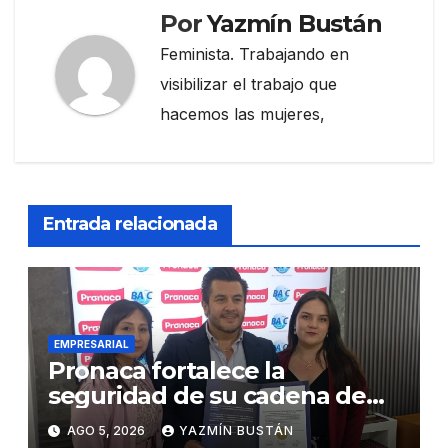
Por
Yazmín Bustán
Feminista. Trabajando en
visibilizar el trabajo que
hacemos las mujeres,
Entrada relacionada
EMPRESARIAL
Pronaca fortalece la
seguridad de su cadena de
suministro con certificación
AGO 5, 2026
YAZMÍN BUSTÁN
BASC en dos plantas