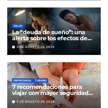
SALUD
La “deuda de sueño”: una
alerta sobre los efectos de
dormir mal en la salud física y
5 DE AGOSTO DE 2026
mental
EMPRESARIAL
TURISMO
7 recomendaciones para
viajar con mayor seguridad
dentro y fuera del Ecuador
5 DE AGOSTO DE 2026