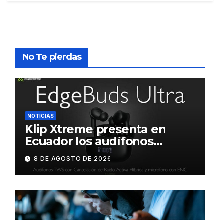
No Te pierdas
NOTICIAS
Klip Xtreme presenta en
Ecuador los audífonos
DynaBuds con sonido
8 DE AGOSTO DE 2026
inteligente y control táctil