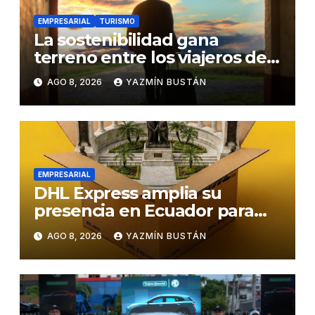
EMPRESARIAL
TURISMO
La sostenibilidad gana
terreno entre los viajeros de
negocios
AGO 8, 2026
YAZMÍN BUSTÁN
EMPRESARIAL
DHL Express amplia su
presencia en Ecuador para
responder al crecimiento de
AGO 8, 2026
YAZMÍN BUSTÁN
las exportaciones