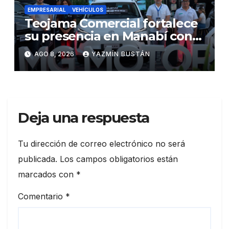
EMPRESARIAL
VEHÍCULOS
Teojama Comercial fortalece
su presencia en Manabí con
una apuesta por la movilidad
AGO 8, 2026
YAZMÍN BUSTÁN
híbrida y eléctrica durante
ExpoAuto del Pacífico 2026
Deja una respuesta
Tu dirección de correo electrónico no será
publicada.
Los campos obligatorios están
marcados con
*
Comentario
*