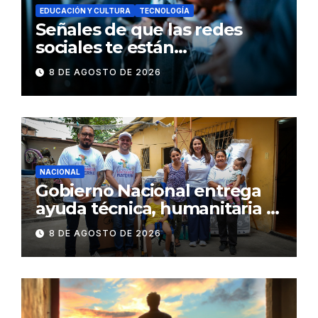
EDUCACIÓN Y CULTURA
TECNOLOGÍA
Señales de que las redes
sociales te están
consumiendo
8 DE AGOSTO DE 2026
NACIONAL
Gobierno Nacional entrega
ayuda técnica, humanitaria y
Bono Joaquín Gallegos Lara a
8 DE AGOSTO DE 2026
familia en situación de
vulnerabilidad