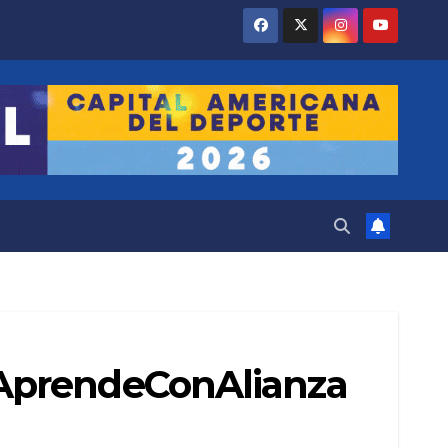
#AprendeConAlianza