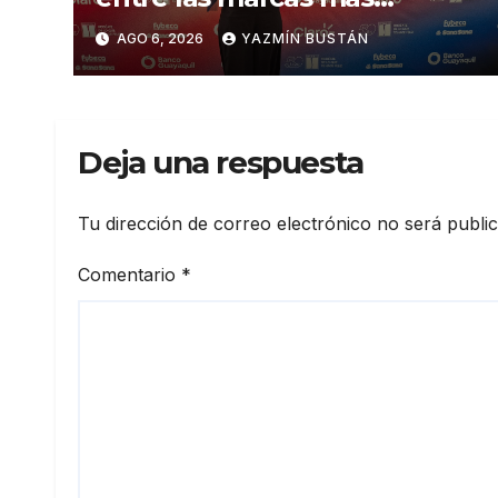
influyentes del Ecuador
AGO 6, 2026
YAZMÍN BUSTÁN
Deja una respuesta
Tu dirección de correo electrónico no será publi
Comentario
*