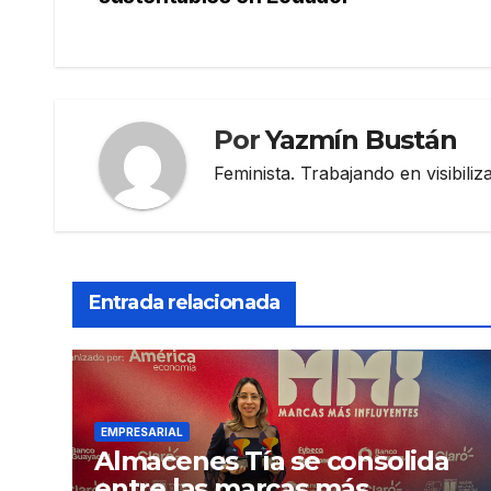
de
entradas
Por
Yazmín Bustán
Feminista. Trabajando en visibili
Entrada relacionada
EMPRESARIAL
Almacenes Tía se consolida
entre las marcas más