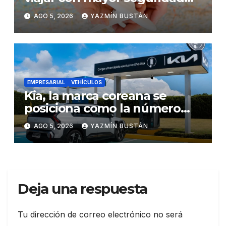
dentro y fuera del Ecuador
AGO 5, 2026
YAZMÍN BUSTÁN
EMPRESARIAL
VEHÍCULOS
Kia, la marca coreana se
posiciona como la número
uno en ventas de vehículos
AGO 5, 2026
YAZMÍN BUSTÁN
eléctricos en Ecuador
durante julio
Deja una respuesta
Tu dirección de correo electrónico no será