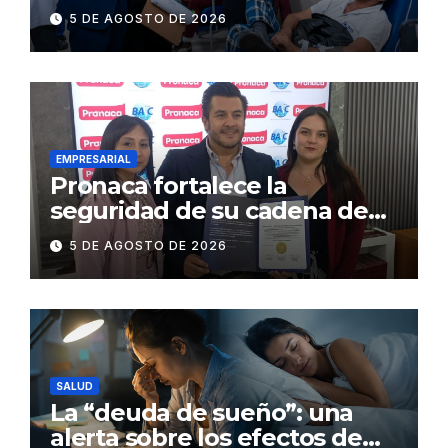
abastecimiento de insulina
5 DE AGOSTO DE 2026
en 86 establecimientos de
salud
EMPRESARIAL
Pronaca fortalece la
seguridad de su cadena de
suministro con certificación
5 DE AGOSTO DE 2026
BASC en dos plantas
SALUD
La “deuda de sueño”: una
alerta sobre los efectos de