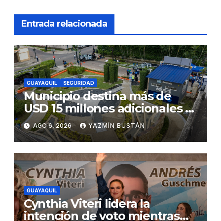
Entrada relacionada
GUAYAQUIL
SEGURIDAD
Municipio destina más de
USD 15 millones adicionales a
SEGURA EP para fortalecer la
AGO 6, 2026
YAZMÍN BUSTÁN
seguridad ciudadana
GUAYAQUIL
Cynthia Viteri lidera la
intención de voto mientras