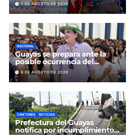
establecimientos y espacios
7 DE AGOSTO DE 2026
públicos de Pichincha: 684
operativos en zonas
comerciales y de
concurrencia
NACIONAL
Guayas se prepara ante la
posible ocurrencia del
fenómeno de El Niño:
6 DE AGOSTO DE 2026
Gobierno Nacional capacita a
2.500 jóvenes
CANTONES
NOTICIAS
Prefectura del Guayas
notifica por incumplimiento