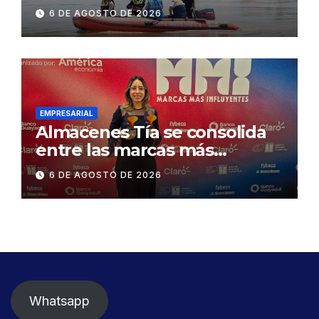
contractual a la
6 DE AGOSTO DE 2026
Concesionaria CONORTE y
exige celeridad en
desmontaje del puente
Gonzalo Icaza Cornejo, en
Daule
EMPRESARIAL
Almacenes Tía se consolida
entre las marcas más
influyentes del Ecuador
6 DE AGOSTO DE 2026
Whatsapp