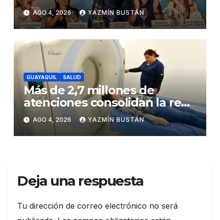
Andrés Guschmer muestra
AGO 4, 2026
YAZMÍN BUSTÁN
un destacado crecimiento,
según AtlasIntel
GUAYAQUIL
SALUD
Más de 2,7 millones de
atenciones consolidan la red
municipal de salud
AGO 4, 2026
YAZMÍN BUSTÁN
Deja una respuesta
Tu dirección de correo electrónico no será