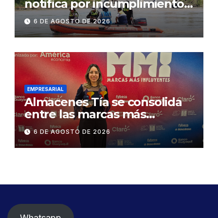
notifica por incumplimiento
contractual a la
6 DE AGOSTO DE 2026
Concesionaria CONORTE y
exige celeridad en
desmontaje del puente
Gonzalo Icaza Cornejo, en
Daule
EMPRESARIAL
Almacenes Tía se consolida
entre las marcas más
influyentes del Ecuador
6 DE AGOSTO DE 2026
Whatsapp