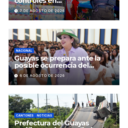
controles en
establecimientos y espacios
7 DE AGOSTO DE 2026
públicos de Pichincha: 684
operativos en zonas
comerciales y de
concurrencia
NACIONAL
Guayas se prepara ante la
posible ocurrencia del
fenómeno de El Niño:
6 DE AGOSTO DE 2026
Gobierno Nacional capacita a
2.500 jóvenes
CANTONES
NOTICIAS
Prefectura del Guayas