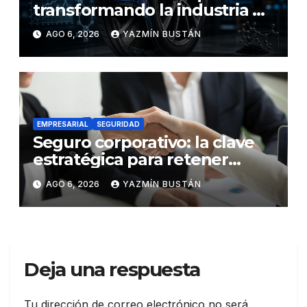
transformando la industria de
los neumáticos y redefinen el
AGO 6, 2026
YAZMÍN BUSTÁN
futuro de la movilidad
EMPRESARIAL
SEGURIDAD
Seguro corporativo: la clave
estratégica para retener
talento en Ecuador
AGO 6, 2026
YAZMÍN BUSTÁN
Deja una respuesta
Tu dirección de correo electrónico no será