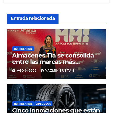
Entrada relacionada
EMPRESARIAL
Almacenes Tía se consolida
entre las marcas más
influyentes del Ecuador
AGO 6, 2026
YAZMÍN BUSTÁN
EMPRESARIAL
VEHÍCULOS
Cinco innovaciones que están