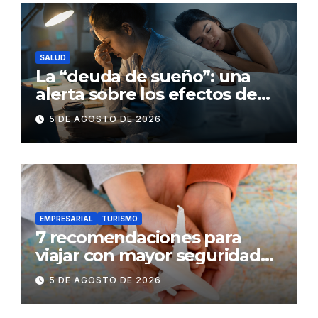
SALUD
La “deuda de sueño”: una
alerta sobre los efectos de
dormir mal en la salud física y
5 DE AGOSTO DE 2026
mental
EMPRESARIAL
TURISMO
7 recomendaciones para
viajar con mayor seguridad
dentro y fuera del Ecuador
5 DE AGOSTO DE 2026