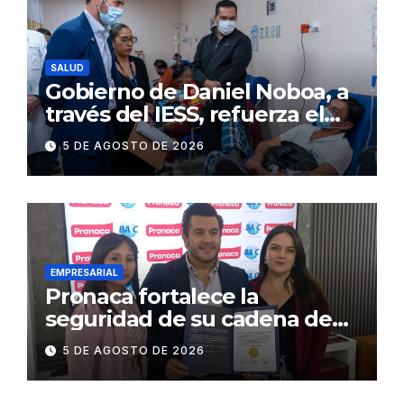
SALUD
Gobierno de Daniel Noboa, a
través del IESS, refuerza el
abastecimiento de insulina
5 DE AGOSTO DE 2026
en 86 establecimientos de
salud
EMPRESARIAL
Pronaca fortalece la
seguridad de su cadena de
suministro con certificación
5 DE AGOSTO DE 2026
BASC en dos plantas