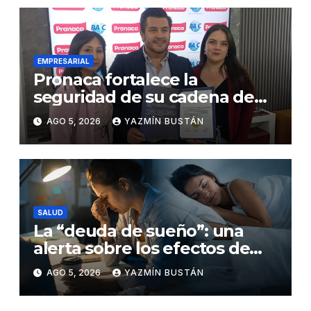
EMPRESARIAL
Pronaca fortalece la
seguridad de su cadena de
suministro con certificación
AGO 5, 2026
YAZMÍN BUSTÁN
BASC en dos plantas
SALUD
La “deuda de sueño”: una
alerta sobre los efectos de
dormir mal en la salud física y
AGO 5, 2026
YAZMÍN BUSTÁN
mental