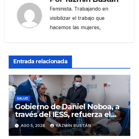
Feminista. Trabajando en
visibilizar el trabajo que
hacemos las mujeres,
Entrada relacionada
SALUD
Gobierno de Daniel Noboa, a
través del IESS, refuerza el
abastecimiento de insulina
AGO 5, 2026
YAZMÍN BUSTÁN
en 86 establecimientos de
salud