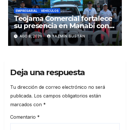
EMPRESARIAL
VEHÍCULOS
Teojama Comercial fortalece
su presencia en Manabí con
una apuesta por la movilidad
AGO 8, 2026
YAZMÍN BUSTÁN
híbrida y eléctrica durante
ExpoAuto del Pacífico 2026
Deja una respuesta
Tu dirección de correo electrónico no será
publicada.
Los campos obligatorios están
marcados con
*
Comentario
*