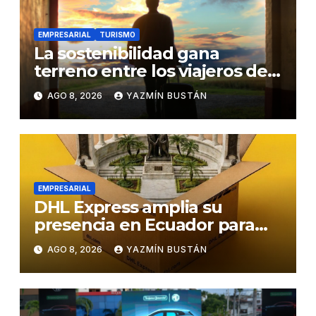
EMPRESARIAL
TURISMO
La sostenibilidad gana
terreno entre los viajeros de
negocios
AGO 8, 2026
YAZMÍN BUSTÁN
EMPRESARIAL
DHL Express amplia su
presencia en Ecuador para
responder al crecimiento de
AGO 8, 2026
YAZMÍN BUSTÁN
las exportaciones