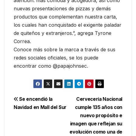
atención: más cómoda y acogedora, así como
nuevas presentaciones de pizzas y demás
productos que complementan nuestra carta,
los cuales han conquistado el exigente paladar
de quiteños y extranjeros.”, agrega Tyrone
Correa.
Conoce más sobre la marca a través de sus
redes sociales oficiales, se los puede
encontrar como @papajohnsec.
Navegación
Se encendió la
Cervecería Nacional
Navidad en Mall del Sur
cumple 135 años con
de
nuevo propósito e
entradas
imagen que reflejan su
evolución como una de