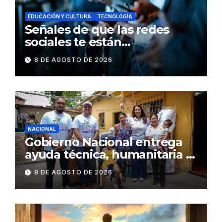
EDUCACIÓN Y CULTURA
TECNOLOGÍA
Señales de que las redes
sociales te están
consumiendo
8 DE AGOSTO DE 2026
NACIONAL
Gobierno Nacional entrega
ayuda técnica, humanitaria y
Bono Joaquín Gallegos Lara a
8 DE AGOSTO DE 2026
familia en situación de
vulnerabilidad