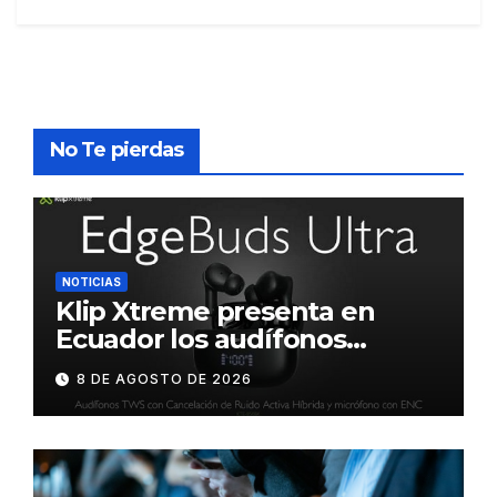
No Te pierdas
NOTICIAS
Klip Xtreme presenta en
Ecuador los audífonos
DynaBuds con sonido
8 DE AGOSTO DE 2026
inteligente y control táctil