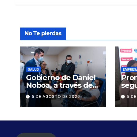
No Te pierdas
SALUD
EMPRES
Gobierno de Daniel
Pron
Noboa, a través del
segu
IESS, refuerza el
cad
5 DE AGOSTO DE 2026
5 D
abastecimiento de
sumi
insulina en 86
cert
establecimientos de
en d
salud