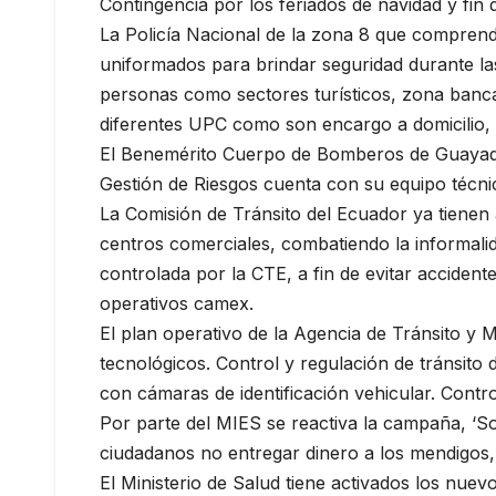
Contingencia por los feriados de navidad y fin 
La Policía Nacional de la zona 8 que compren
uniformados para brindar seguridad durante las
personas como sectores turísticos, zona bancari
diferentes UPC como son encargo a domicilio, a
El Benemérito Cuerpo de Bomberos de Guayaqui
Gestión de Riesgos cuenta con su equipo técnic
La Comisión de Tránsito del Ecuador ya tienen 
centros comerciales, combatiendo la informalida
controlada por la CTE, a fin de evitar acciden
operativos camex.
El plan operativo de la Agencia de Tránsito y 
tecnológicos. Control y regulación de tránsito d
con cámaras de identificación vehicular. Contro
Por parte del MIES se reactiva la campaña, ‘So
ciudadanos no entregar dinero a los mendigos, 
El Ministerio de Salud tiene activados los nue