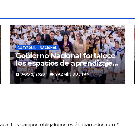
GUAYAQUIL
NACIONAL
Gobierno Nacional fortalece
los espacios de aprendizaje
con la entrega de mobiliario
AGO 3, 2026
YAZMÍN BUSTÁN
escolar en Guayaquil, Durán
y Samborondón
cada.
Los campos obligatorios están marcados con
*