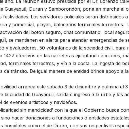
de año. La reunión estuvo presidida por el Dr. Lorenzo Calv
de Guayaquil, Duran y Samborondón, pone en marcha el op
 festividades. Los servidores policiales serán distribuidos
a y comercial, playas, balnearios terminales terrestres. T
ctivación del botón seguro, chat comunitario, local seguro
l, se mantienen en alerta para atender emergencias de ser
o y evaluadores, 50 voluntarios de la sociedad civil, para 
a 1427 efectivos en las carreteras ejecutando acciones, m
d, terminales terrestres, y vía a la costa. La ingesta de b
tes de tránsito. De igual manera de entidad brinda apoyo a 
Movilidad arranca este sábado 3 de diciembre y culmina el 
e la ciudad de Guayaquil, salida e ingreso a la urbe y los a
l de eventos artísticos y navideños.
lidaridad sin mendicidad’ con la que el Gobierno busca comb
sino hacer donaciones a fundaciones o entidades estatales 
vos hospitales como el de Duran, con sus respectivos espec