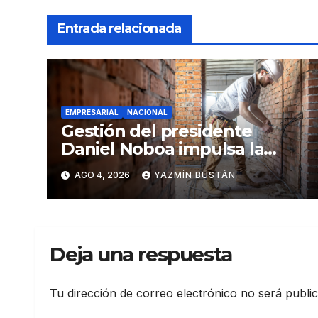
Entrada relacionada
EMPRESARIAL
NACIONAL
Gestión del presidente
Daniel Noboa impulsa la
economía: ventas superan
AGO 4, 2026
YAZMÍN BUSTÁN
los USD 25.600 millones y
crecen 16,7% en julio
Deja una respuesta
Tu dirección de correo electrónico no será publi