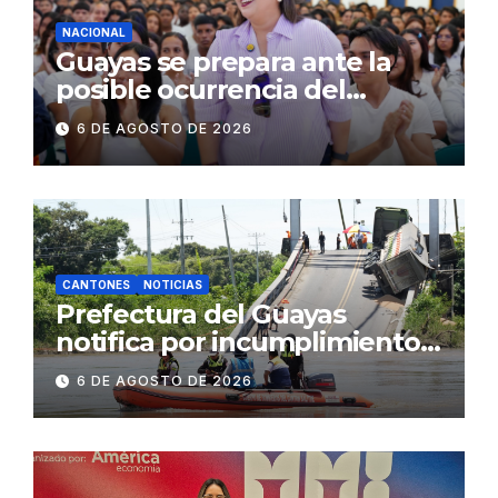
NACIONAL
Guayas se prepara ante la
posible ocurrencia del
fenómeno de El Niño:
6 DE AGOSTO DE 2026
Gobierno Nacional capacita a
2.500 jóvenes
CANTONES
NOTICIAS
Prefectura del Guayas
notifica por incumplimiento
contractual a la
6 DE AGOSTO DE 2026
Concesionaria CONORTE y
exige celeridad en
desmontaje del puente
Gonzalo Icaza Cornejo, en