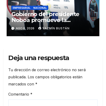
EMPRESARIAL
NACIONAL
Gobierno del presidente
Noboa promueve la
autonomía económica de las
AGO 6, 2026
YAZMÍN BUSTÁN
mujeres con más de USD 45
millones en financiamiento
Deja una respuesta
Tu dirección de correo electrónico no será
publicada.
Los campos obligatorios están
marcados con
*
Comentario
*