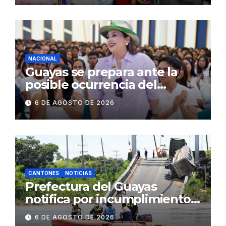
operativos en zonas
comerciales y de
concurrencia
NACIONAL
Guayas se prepara ante la
posible ocurrencia del
fenómeno de El Niño:
6 DE AGOSTO DE 2026
Gobierno Nacional capacita a
2.500 jóvenes
CANTONES
NOTICIAS
Prefectura del Guayas
notifica por incumplimiento
contractual a la
6 DE AGOSTO DE 2026
Concesionaria CONORTE y