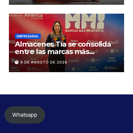
exige celeridad en
desmontaje del puente
Gonzalo Icaza Cornejo, en
Daule
EMPRESARIAL
Almacenes Tía se consolida
entre las marcas más
influyentes del Ecuador
6 DE AGOSTO DE 2026
Whatsapp