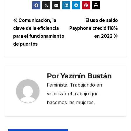
Navegación
Comunicación, la
El uso de saldo
clave de la eficiencia
Payphone creció 118%
de
para el funcionamiento
en 2022
entradas
de puertos
Por
Yazmín Bustán
Feminista. Trabajando en
visibilizar el trabajo que
hacemos las mujeres,