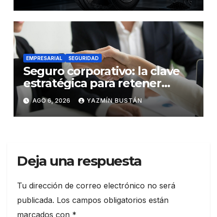
futuro de la movilidad
EMPRESARIAL
SEGURIDAD
Seguro corporativo: la clave
estratégica para retener
talento en Ecuador
AGO 6, 2026
YAZMÍN BUSTÁN
Deja una respuesta
Tu dirección de correo electrónico no será
publicada.
Los campos obligatorios están
marcados con
*