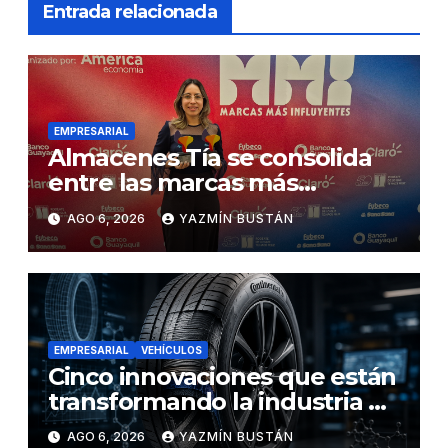
Entrada relacionada
EMPRESARIAL
Almacenes Tía se consolida
entre las marcas más
influyentes del Ecuador
AGO 6, 2026
YAZMÍN BUSTÁN
EMPRESARIAL
VEHÍCULOS
Cinco innovaciones que están
transformando la industria de
los neumáticos y redefinen el
AGO 6, 2026
YAZMÍN BUSTÁN