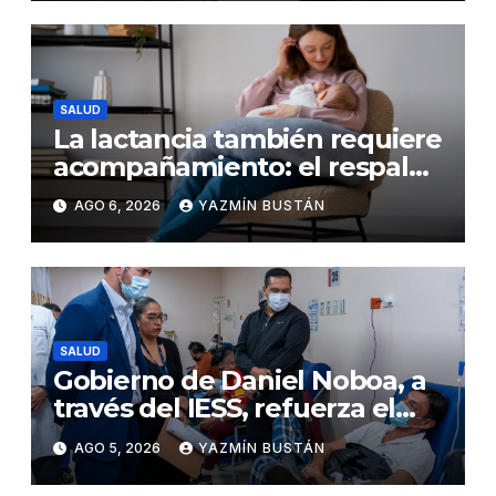
nefritis lúpica
SALUD
La lactancia también requiere
acompañamiento: el respaldo
que necesitan la madre y el
AGO 6, 2026
YAZMÍN BUSTÁN
bebé
SALUD
Gobierno de Daniel Noboa, a
través del IESS, refuerza el
abastecimiento de insulina
AGO 5, 2026
YAZMÍN BUSTÁN
en 86 establecimientos de
salud