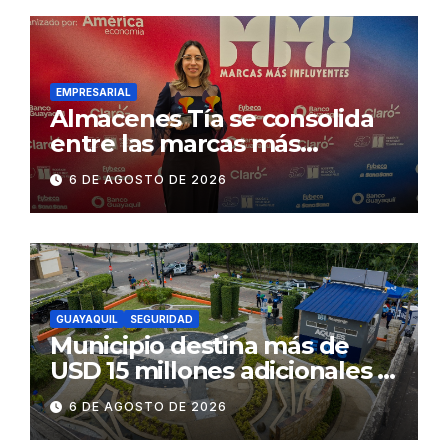
desmontaje del puente
Gonzalo Icaza Cornejo, en
Daule
EMPRESARIAL
Almacenes Tía se consolida
entre las marcas más
influyentes del Ecuador
6 DE AGOSTO DE 2026
GUAYAQUIL
SEGURIDAD
Municipio destina más de
USD 15 millones adicionales a
SEGURA EP para fortalecer la
6 DE AGOSTO DE 2026
seguridad ciudadana