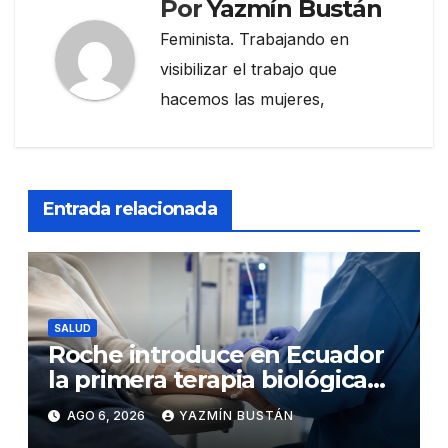
Por
Yazmín Bustán
Feminista. Trabajando en
visibilizar el trabajo que
hacemos las mujeres,
Entrada relacionada
SALUD
Roche introduce en Ecuador
la primera terapia biológica
de precisión capaz de
AGO 6, 2026
YAZMÍN BUSTÁN
detener el daño renal por