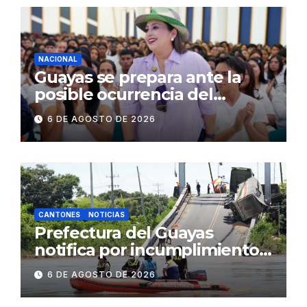
NACIONAL
Guayas se prepara ante la
posible ocurrencia del
fenómeno de El Niño:
6 DE AGOSTO DE 2026
Gobierno Nacional capacita a
2.500 jóvenes
CANTONES
NOTICIAS
Prefectura del Guayas
notifica por incumplimiento
contractual a la
6 DE AGOSTO DE 2026
Concesionaria CONORTE y
exige celeridad en