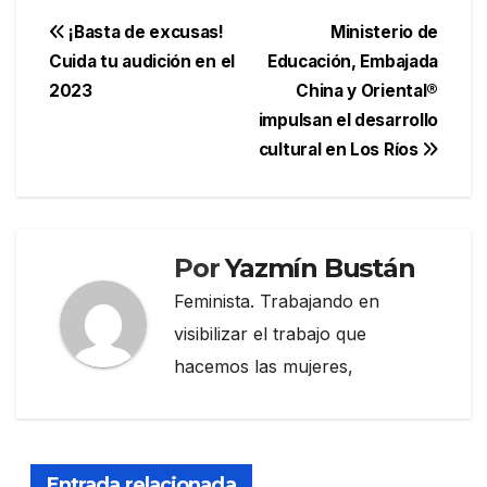
Navegación
¡Basta de excusas!
Ministerio de
Cuida tu audición en el
Educación, Embajada
de
2023
China y Oriental®
entradas
impulsan el desarrollo
cultural en Los Ríos
Por
Yazmín Bustán
Feminista. Trabajando en
visibilizar el trabajo que
hacemos las mujeres,
Entrada relacionada