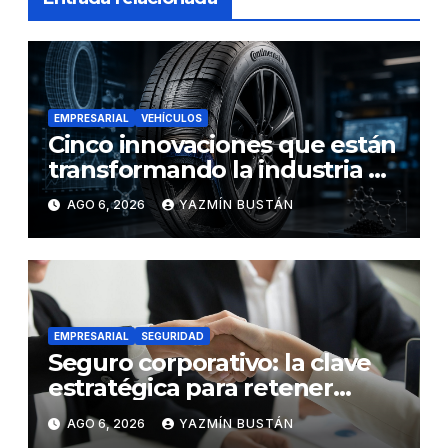
EMPRESARIAL
VEHÍCULOS
Cinco innovaciones que están
transformando la industria de
los neumáticos y redefinen el
AGO 6, 2026
YAZMÍN BUSTÁN
futuro de la movilidad
EMPRESARIAL
SEGURIDAD
Seguro corporativo: la clave
estratégica para retener
talento en Ecuador
AGO 6, 2026
YAZMÍN BUSTÁN