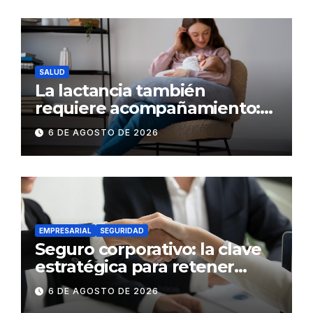
movilidad
SALUD
La lactancia también
requiere acompañamiento:
el respaldo que necesitan la
6 DE AGOSTO DE 2026
madre y el bebé
EMPRESARIAL
SEGURIDAD
Seguro corporativo: la clave
estratégica para retener
talento en Ecuador
6 DE AGOSTO DE 2026