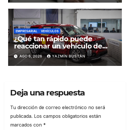
EMPRESARIAL
VEHÍCULOS
¿Qué tan rápido puede
reaccionar un vehículo de
lujo ante una emergencia?
AGO 6, 2026
YAZMÍN BUSTÁN
Deja una respuesta
Tu dirección de correo electrónico no será
publicada.
Los campos obligatorios están
marcados con
*