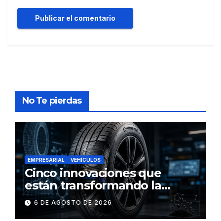
No Te pierdas
EMPRESARIAL
VEHÍCULOS
Cinco innovaciones que
están transformando la
industria de los neumáticos y
6 DE AGOSTO DE 2026
redefinen el futuro de la