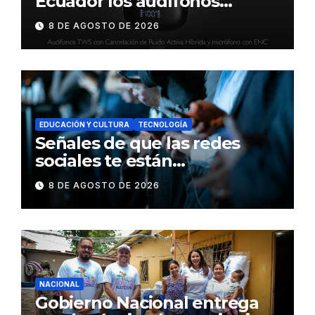
Ecuador los audífonos
DynaBuds con sonido
8 DE AGOSTO DE 2026
inteligente y control táctil
EDUCACIÓN Y CULTURA
TECNOLOGÍA
Señales de que las redes
sociales te están
consumiendo
8 DE AGOSTO DE 2026
NACIONAL
Gobierno Nacional entrega