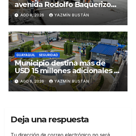
avenida Rodolfo Baquerizo
Nazur como parte de la
AGO 8, 2026
YAZMÍN BUSTÁN
Renovación Urbana
GUAYAQUIL
SEGURIDAD
Municipio destina más de
USD 15 millones adicionales a
SEGURA EP para fortalecer la
AGO 6, 2026
YAZMÍN BUSTÁN
seguridad ciudadana
Deja una respuesta
Tu dirección de correo electrónico no será