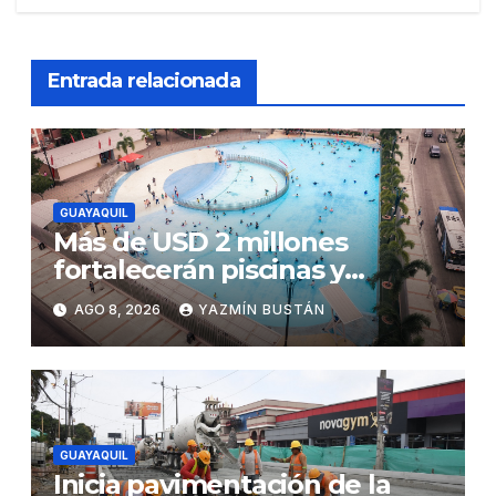
Entrada relacionada
GUAYAQUIL
Más de USD 2 millones
fortalecerán piscinas y
parques acuáticos
AGO 8, 2026
YAZMÍN BUSTÁN
municipales
GUAYAQUIL
Inicia pavimentación de la