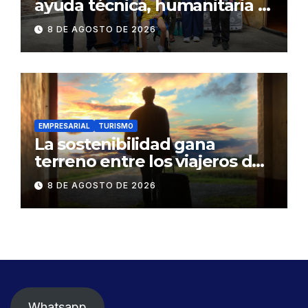
ayuda técnica, humanitaria y
Bono Joaquín Gallegos Lara a
8 DE AGOSTO DE 2026
familia en situación de
vulnerabilidad
EMPRESARIAL
TURISMO
La sostenibilidad gana
terreno entre los viajeros de
negocios
8 DE AGOSTO DE 2026
Whatsapp