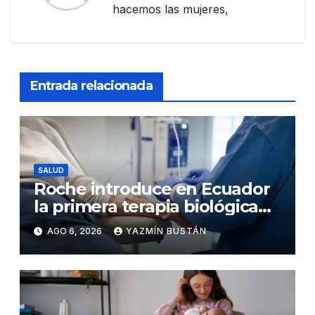
hacemos las mujeres,
Entrada relacionada
SALUD
Roche introduce en Ecuador
la primera terapia biológica
de precisión capaz de
AGO 6, 2026
YAZMÍN BUSTÁN
detener el daño renal por
nefritis lúpica