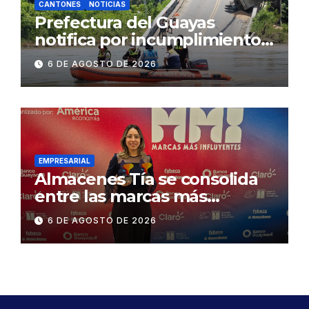
CANTONES
NOTICIAS
Prefectura del Guayas
notifica por incumplimiento
contractual a la
6 DE AGOSTO DE 2026
Concesionaria CONORTE y
exige celeridad en
desmontaje del puente
Gonzalo Icaza Cornejo, en
Daule
EMPRESARIAL
Almacenes Tía se consolida
entre las marcas más
influyentes del Ecuador
6 DE AGOSTO DE 2026