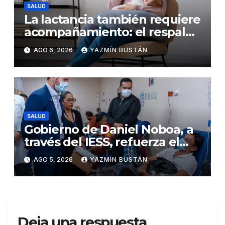
SALUD
La lactancia también requiere
acompañamiento: el respaldo
que necesitan la madre y el
AGO 6, 2026
YAZMÍN BUSTÁN
bebé
SALUD
Gobierno de Daniel Noboa, a
través del IESS, refuerza el
abastecimiento de insulina
AGO 5, 2026
YAZMÍN BUSTÁN
en 86 establecimientos de
salud
Deja una respuesta