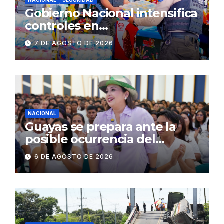
Gobierno Nacional intensifica
controles en
establecimientos y espacios
7 DE AGOSTO DE 2026
públicos de Pichincha: 684
operativos en zonas
comerciales y de
concurrencia
NACIONAL
Guayas se prepara ante la
posible ocurrencia del
fenómeno de El Niño:
6 DE AGOSTO DE 2026
Gobierno Nacional capacita a
2.500 jóvenes