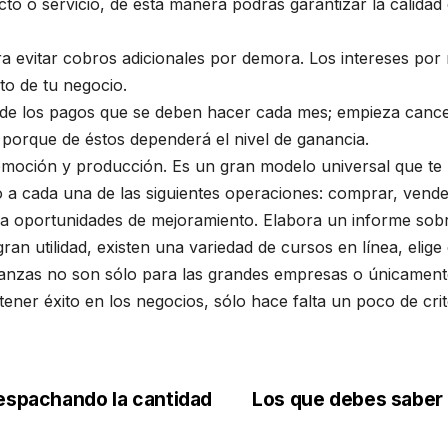
ducto o servicio, de esta manera podrás garantizar la calid
ra evitar cobros adicionales por demora. Los intereses po
nto de tu negocio.
rol de los pagos que se deben hacer cada mes; empieza can
 porque de éstos dependerá el nivel de ganancia.
omoción y producción. Es un gran modelo universal que te 
o a cada una de las siguientes operaciones: comprar, vende
ica oportunidades de mejoramiento. Elabora un informe sobr
n utilidad, existen una variedad de cursos en línea, elige 
nanzas no son sólo para las grandes empresas o únicamente
ner éxito en los negocios, sólo hace falta un poco de crit
despachando la cantidad
Los que debes saber 