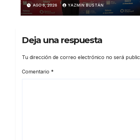
influyentes del Ecuador
AGO 6, 2026
YAZMÍN BUSTÁN
Deja una respuesta
Tu dirección de correo electrónico no será publi
Comentario
*