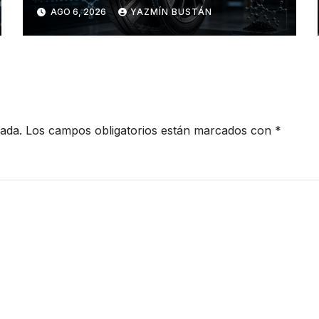
industria de los neumáticos y
AGO 6, 2026
YAZMÍN BUSTÁN
redefinen el futuro de la
movilidad
cada.
Los campos obligatorios están marcados con
*