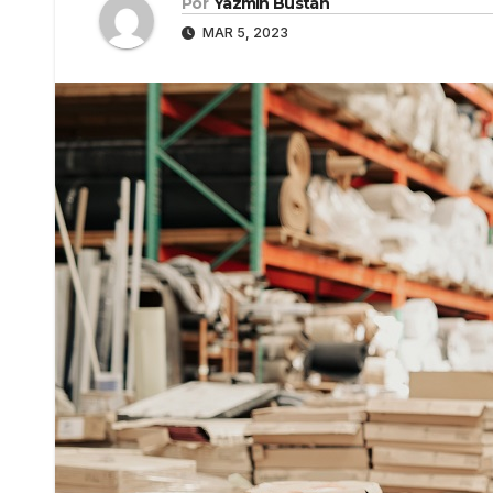
Por
Yazmín Bustán
MAR 5, 2023