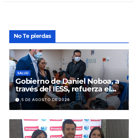
No Te pierdas
SALUD
Gobierno de Daniel Noboa, a
través del IESS, refuerza el
abastecimiento de insulina
5 DE AGOSTO DE 2026
en 86 establecimientos de
salud