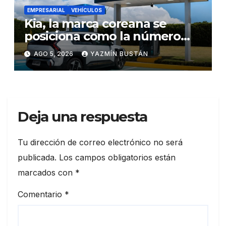
EMPRESARIAL
VEHÍCULOS
Kia, la marca coreana se
posiciona como la número
uno en ventas de vehículos
AGO 5, 2026
YAZMÍN BUSTÁN
eléctricos en Ecuador
durante julio
Deja una respuesta
Tu dirección de correo electrónico no será
publicada.
Los campos obligatorios están
marcados con
*
Comentario
*