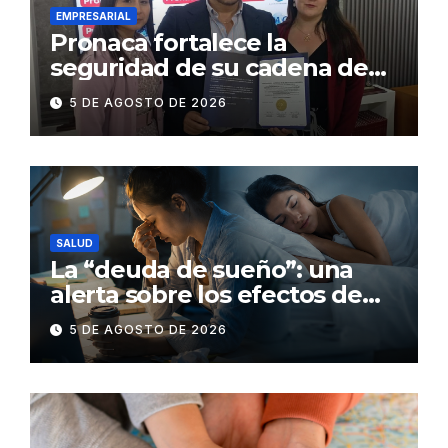
EMPRESARIAL
Pronaca fortalece la
seguridad de su cadena de
suministro con certificación
5 DE AGOSTO DE 2026
BASC en dos plantas
SALUD
La “deuda de sueño”: una
alerta sobre los efectos de
dormir mal en la salud física y
5 DE AGOSTO DE 2026
mental