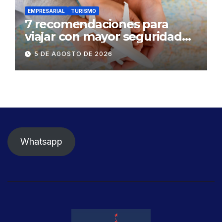
EMPRESARIAL
TURISMO
7 recomendaciones para
viajar con mayor seguridad
dentro y fuera del Ecuador
5 DE AGOSTO DE 2026
Whatsapp