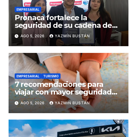
EMPRESARIAL
Pronaca fortalece la
seguridad de su cadena de
suministro con certificación
AGO 5, 2026
YAZMÍN BUSTÁN
BASC en dos plantas
EMPRESARIAL
TURISMO
7 recomendaciones para
viajar con mayor seguridad
dentro y fuera del Ecuador
AGO 5, 2026
YAZMÍN BUSTÁN