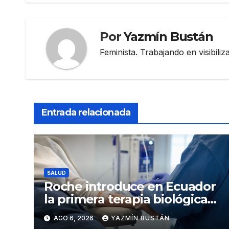
entradas
Por
Yazmín Bustán
Feminista. Trabajando en visibili
Entrada relacionada
SALUD
Roche introduce en Ecuador
la primera terapia biológica
de precisión capaz de
AGO 6, 2026
YAZMÍN BUSTÁN
detener el daño renal por