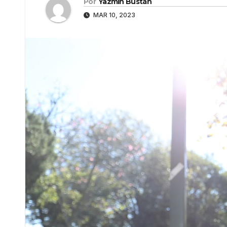
Por
Yazmín Bustán
MAR 10, 2023