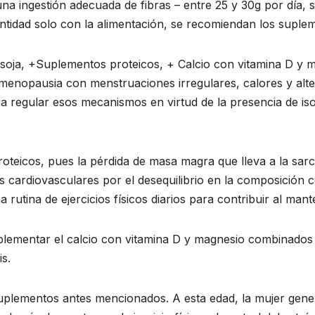
a ingestión adecuada de fibras – entre 25 y 30g por día, 
antidad solo con la alimentación, se recomiendan los suplem
a soja, +Suplementos proteicos, + Calcio con vitamina D y 
 menopausia con menstruaciones irregulares, calores y alt
a a regular esos mecanismos en virtud de la presencia de iso
teicos, pues la pérdida de masa magra que lleva a la sar
s cardiovasculares por el desequilibrio en la composición
rutina de ejercicios físicos diarios para contribuir al man
plementar el calcio con vitamina D y magnesio combinados
s.
 suplementos antes mencionados. A esta edad, la mujer gen