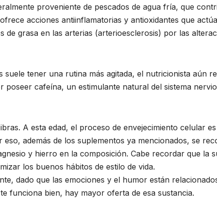
eralmente proveniente de pescados de agua fría, que cont
ofrece acciones antiinflamatorias y antioxidantes que actúa
os de grasa en las arterias (arterioesclerosis) por las alt
suele tener una rutina más agitada, el nutricionista aún 
r poseer cafeína, un estimulante natural del sistema nervi
Fibras. A esta edad, el proceso de envejecimiento celular 
. Por eso, además de los suplementos ya mencionados, se r
magnesio y hierro en la composición. Cabe recordar que la 
mizar los buenos hábitos de estilo de vida.
rtante, dado que las emociones y el humor están relacionad
este funciona bien, hay mayor oferta de esa sustancia.