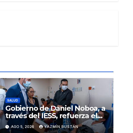
SALUD
Gobierno de Daniel Noboa, a
través del IESS, refuerza el
abastecimiento de insulina
AGO 5, 2026
YAZMÍN BUSTÁN
en 86 establecimientos de