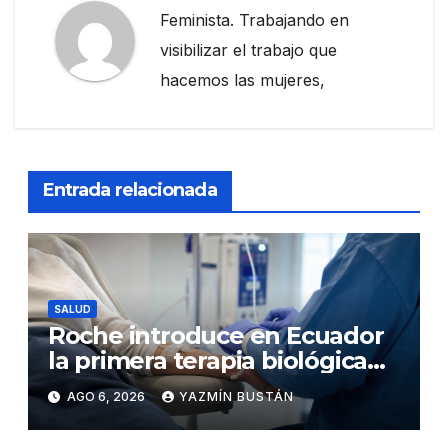
Feminista. Trabajando en
visibilizar el trabajo que
hacemos las mujeres,
Entrada relacionada
SALUD
Roche introduce en Ecuador
la primera terapia biológica
de precisión capaz de
AGO 6, 2026
YAZMÍN BUSTÁN
detener el daño renal por
nefritis lúpica