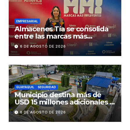
Gonzalo Icaza Cornejo, en
Daule
EMPRESARIAL
Almacenes Tía se consolida
entre las marcas más
influyentes del Ecuador
6 DE AGOSTO DE 2026
GUAYAQUIL
SEGURIDAD
Municipio destina más de
USD 15 millones adicionales a
SEGURA EP para fortalecer la
6 DE AGOSTO DE 2026
seguridad ciudadana