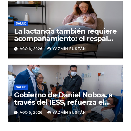
SALUD
La lactancia también requiere
acompañamiento: el respaldo
que necesitan la madre y el
AGO 6, 2026
YAZMÍN BUSTÁN
bebé
SALUD
Gobierno de Daniel Noboa, a
través del IESS, refuerza el
abastecimiento de insulina
AGO 5, 2026
YAZMÍN BUSTÁN
en 86 establecimientos de
salud