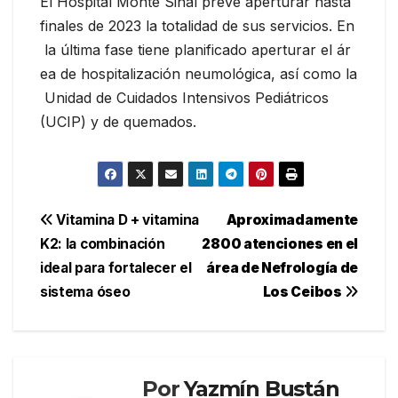
El Hospital Monte Sinaí prevé aperturar hasta
finales de 2023 la totalidad de sus servicios. En
la última fase tiene planificado aperturar el ár
ea de hospitalización neumológica, así como la
Unidad de Cuidados Intensivos Pediátricos
(UCIP) y de quemados.
Navegación
Vitamina D + vitamina
Aproximadamente
K2: la combinación
2800 atenciones en el
de
ideal para fortalecer el
área de Nefrología de
entradas
sistema óseo
Los Ceibos
Por
Yazmín Bustán