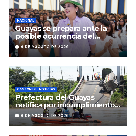
NACIONAL
Guayas se prepara ante la
posible ocurrencia del
fenómeno de El Niño:
6 DE AGOSTO DE 2026
Gobierno Nacional capacita a
2.500 jóvenes
CANTONES
NOTICIAS
Prefectura del Guayas
notifica por incumplimiento
contractual a la
6 DE AGOSTO DE 2026
Concesionaria CONORTE y
exige celeridad en
desmontaje del puente