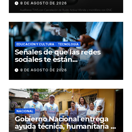
8 DE AGOSTO DE 2026
inteligente y control táctil
EDUCACIÓN Y CULTURA
TECNOLOGÍA
Señales de que las redes
sociales te están
consumiendo
8 DE AGOSTO DE 2026
NACIONAL
Gobierno Nacional entrega
ayuda técnica, humanitaria y