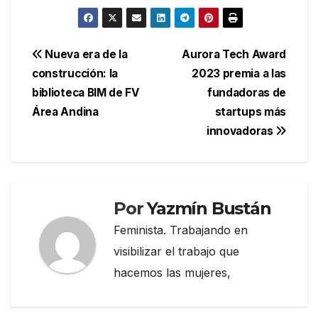
Navegación
Nueva era de la
Aurora Tech Award
construcción: la
2023 premia a las
de
biblioteca BIM de FV
fundadoras de
entradas
Área Andina
startups más
innovadoras
Por
Yazmín Bustán
Feminista. Trabajando en
visibilizar el trabajo que
hacemos las mujeres,