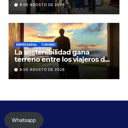
Bono Joaquín Gallegos Lara a
8 DE AGOSTO DE 2026
familia en situación de
vulnerabilidad
EMPRESARIAL
TURISMO
La sostenibilidad gana
terreno entre los viajeros de
negocios
8 DE AGOSTO DE 2026
Whatsapp