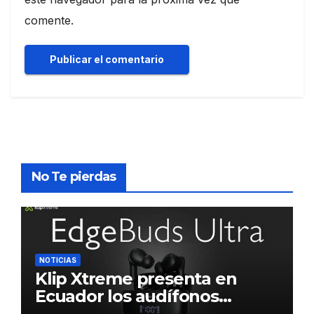
comente.
No Te pierdas
NOTICIAS
Klip Xtreme presenta en
Ecuador los audífonos
DynaBuds con sonido