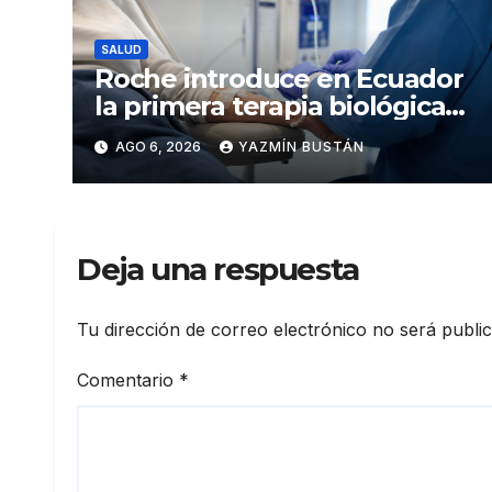
SALUD
Roche introduce en Ecuador
la primera terapia biológica
de precisión capaz de
AGO 6, 2026
YAZMÍN BUSTÁN
detener el daño renal por
nefritis lúpica
Deja una respuesta
Tu dirección de correo electrónico no será publi
Comentario
*