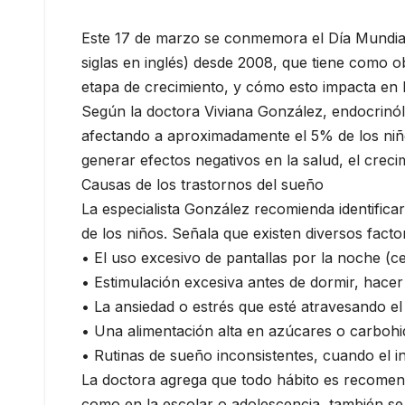
Este 17 de marzo se conmemora el Día Mundia
siglas en inglés) desde 2008, que tiene como o
etapa de crecimiento, y cómo esto impacta en la
Según la doctora Viviana González, endocrinólo
afectando a aproximadamente el 5% de los niñ
generar efectos negativos en la salud, el crecim
Causas de los trastornos del sueño
La especialista González recomienda identific
de los niños. Señala que existen diversos fac
• El uso excesivo de pantallas por la noche (celu
• Estimulación excesiva antes de dormir, hacer 
• La ansiedad o estrés que esté atravesando el
• Una alimentación alta en azúcares o carbohi
• Rutinas de sueño inconsistentes, cuando el in
La doctora agrega que todo hábito es recomen
como en la escolar o adolescencia, también s