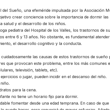
l del Sueño, una efeméride impulsada por la Asociación 
bjetivo crear conciencia sobre la importancia de dormir la
 salud y el desarrollo de los niños.
ga pediatra del Hospital de los Valles, los trastornos de
os entre 6 y 13 años. No obstante, es fundamental atende
iento, el desarrollo cognitivo y la conducta.
ar cuidadosamente las causas de estos trastornos de sueño 
tores que provocan este problema, entre los más comunes e
lares, televisión, tablets, etc).
ejercicios o jugar, pueden incidir en el descanso del niño.
 niño.
dratos para la cena.
fante no tiene un horario fijo para dormir.
dable fomentar desde una edad temprana. En caso de que 
e lo puede hacer, pero requerirá de mayor esfuerzo. Añade