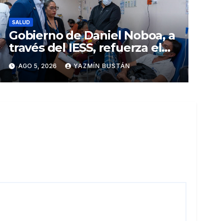
SALUD
Gobierno de Daniel Noboa, a
través del IESS, refuerza el
abastecimiento de insulina
AGO 5, 2026
YAZMÍN BUSTÁN
en 86 establecimientos de
salud