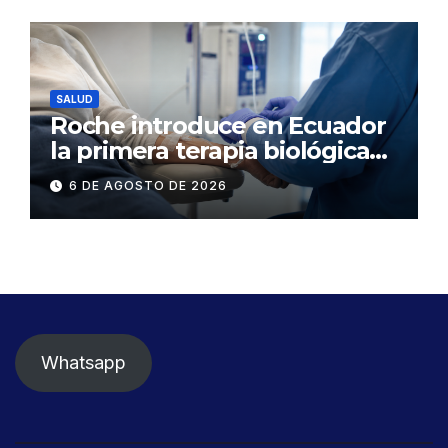
SALUD
Roche introduce en Ecuador
la primera terapia biológica
de precisión capaz de
6 DE AGOSTO DE 2026
detener el daño renal por
nefritis lúpica
Whatsapp