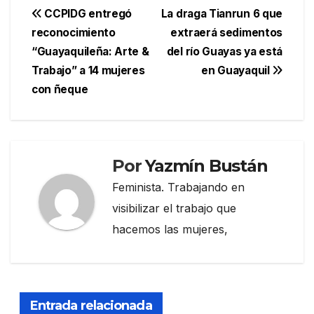
Navegación
CCPIDG entregó
La draga Tianrun 6 que
reconocimiento
extraerá sedimentos
de
“Guayaquileña: Arte &
del río Guayas ya está
entradas
Trabajo” a 14 mujeres
en Guayaquil
con ñeque
Por
Yazmín Bustán
Feminista. Trabajando en
visibilizar el trabajo que
hacemos las mujeres,
Entrada relacionada