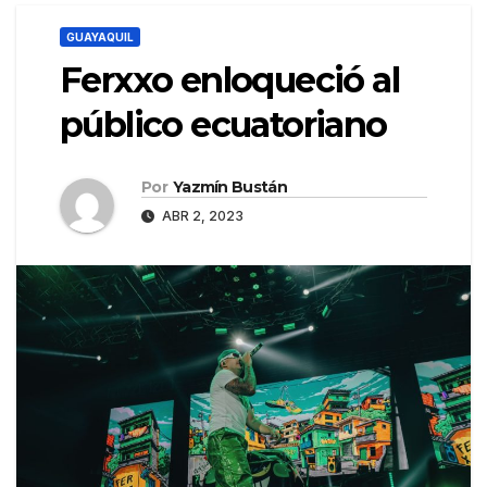
GUAYAQUIL
Ferxxo enloqueció al
público ecuatoriano
Por
Yazmín Bustán
ABR 2, 2023