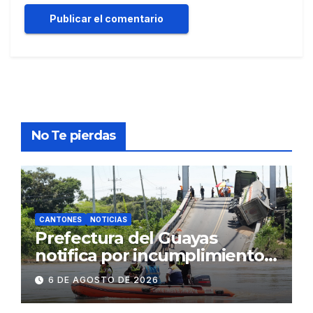
No Te pierdas
CANTONES
NOTICIAS
Prefectura del Guayas
notifica por incumplimiento
contractual a la
6 DE AGOSTO DE 2026
Concesionaria CONORTE y
exige celeridad en