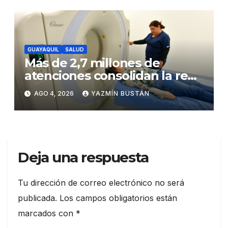
según AtlasIntel
GUAYAQUIL
SALUD
Más de 2,7 millones de
atenciones consolidan la red
municipal de salud
AGO 4, 2026
YAZMÍN BUSTÁN
Deja una respuesta
Tu dirección de correo electrónico no será
publicada.
Los campos obligatorios están
marcados con
*