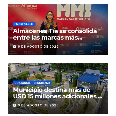
desmontaje del puente
Gonzalo Icaza Cornejo, en
Daule
EMPRESARIAL
Almacenes Tía se consolida
entre las marcas más
influyentes del Ecuador
6 DE AGOSTO DE 2026
GUAYAQUIL
SEGURIDAD
Municipio destina más de
USD 15 millones adicionales a
SEGURA EP para fortalecer la
6 DE AGOSTO DE 2026
seguridad ciudadana