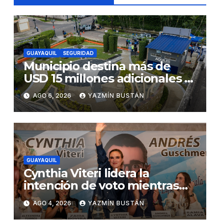
GUAYAQUIL
SEGURIDAD
Municipio destina más de
USD 15 millones adicionales a
SEGURA EP para fortalecer la
AGO 6, 2026
YAZMÍN BUSTÁN
seguridad ciudadana
GUAYAQUIL
Cynthia Viteri lidera la
intención de voto mientras
Andrés Guschmer muestra
AGO 4, 2026
YAZMÍN BUSTÁN
un destacado crecimiento,