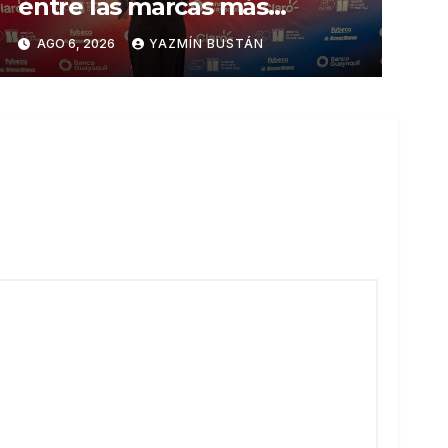
entre las marcas más
influyentes del Ecuador
AGO 6, 2026
YAZMÍN BUSTÁN