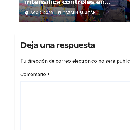
intensifica controles en
establecimientos y espacios
AGO 7, 2026
YAZMÍN BUSTÁN
públicos de Pichincha: 684
operativos en zonas
comerciales y de
concurrencia
Deja una respuesta
Tu dirección de correo electrónico no será publi
Comentario
*