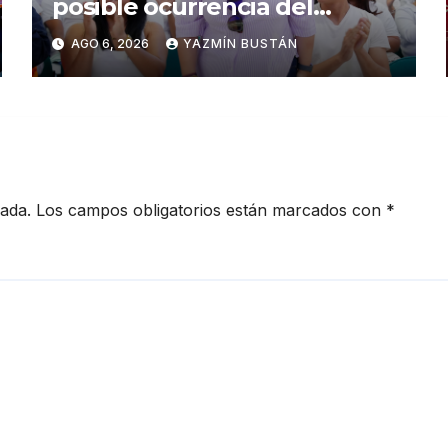
posible ocurrencia del
fenómeno de El Niño:
AGO 6, 2026
YAZMÍN BUSTÁN
Gobierno Nacional capacita a
2.500 jóvenes
cada.
Los campos obligatorios están marcados con
*