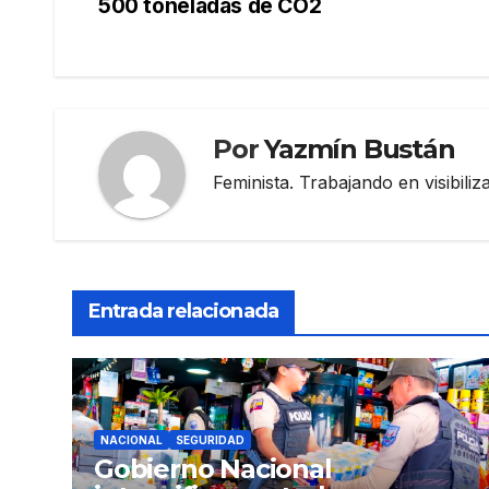
500 toneladas de CO2
de
entradas
Por
Yazmín Bustán
Feminista. Trabajando en visibili
Entrada relacionada
NACIONAL
SEGURIDAD
Gobierno Nacional