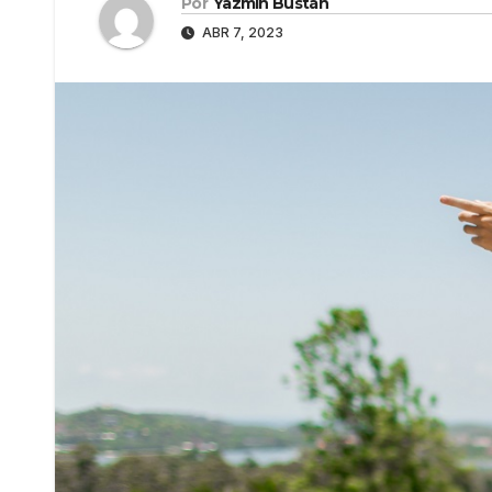
Por
Yazmín Bustán
ABR 7, 2023