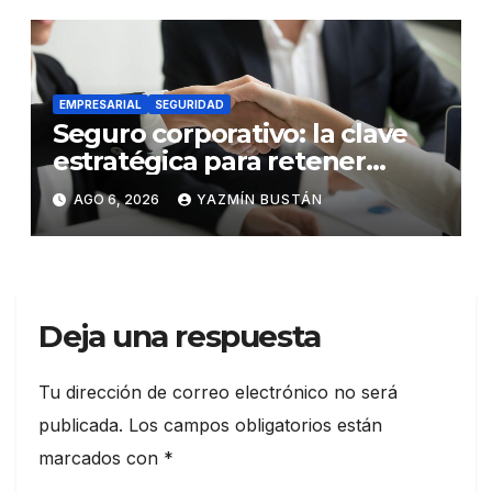
EMPRESARIAL
SEGURIDAD
Seguro corporativo: la clave
estratégica para retener
talento en Ecuador
AGO 6, 2026
YAZMÍN BUSTÁN
Deja una respuesta
Tu dirección de correo electrónico no será
publicada.
Los campos obligatorios están
marcados con
*