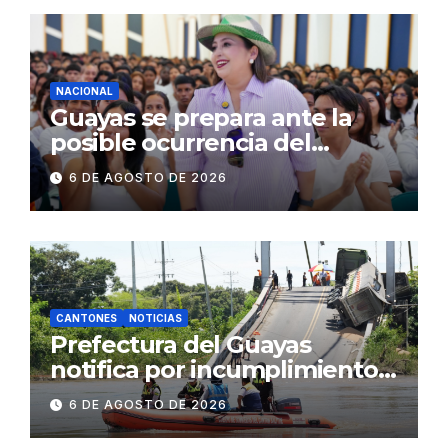
comerciales y de
concurrencia
NACIONAL
Guayas se prepara ante la
posible ocurrencia del
fenómeno de El Niño:
6 DE AGOSTO DE 2026
Gobierno Nacional capacita a
2.500 jóvenes
CANTONES
NOTICIAS
Prefectura del Guayas
notifica por incumplimiento
contractual a la
6 DE AGOSTO DE 2026
Concesionaria CONORTE y
exige celeridad en