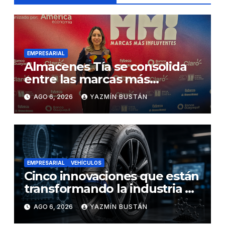
EMPRESARIAL
Almacenes Tía se consolida
entre las marcas más
influyentes del Ecuador
AGO 6, 2026
YAZMÍN BUSTÁN
EMPRESARIAL
VEHÍCULOS
Cinco innovaciones que están
transformando la industria de
los neumáticos y redefinen el
AGO 6, 2026
YAZMÍN BUSTÁN
futuro de la movilidad