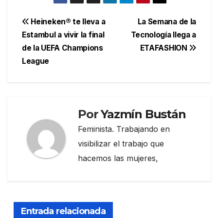
Navegación
Heineken® te lleva a
La Semana de la
Estambul a vivir la final
Tecnología llega a
de
de la UEFA Champions
ETAFASHION
entradas
League
Por
Yazmín Bustán
Feminista. Trabajando en
visibilizar el trabajo que
hacemos las mujeres,
Entrada relacionada