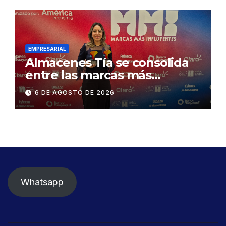
desmontaje del puente
Gonzalo Icaza Cornejo, en
Daule
EMPRESARIAL
Almacenes Tía se consolida
entre las marcas más
influyentes del Ecuador
6 DE AGOSTO DE 2026
Whatsapp