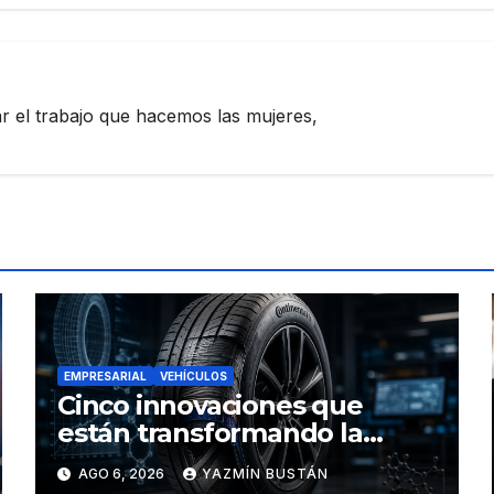
zar el trabajo que hacemos las mujeres,
EMPRESARIAL
VEHÍCULOS
Cinco innovaciones que
están transformando la
industria de los neumáticos y
AGO 6, 2026
YAZMÍN BUSTÁN
redefinen el futuro de la