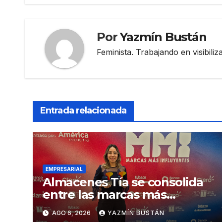
entradas
Por
Yazmín Bustán
Feminista. Trabajando en visibili
Entrada relacionada
EMPRESARIAL
Almacenes Tía se consolida
entre las marcas más
influyentes del Ecuador
AGO 6, 2026
YAZMÍN BUSTÁN