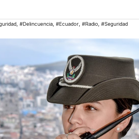
guridad
,
#Delincuencia
,
#Ecuador
,
#Radio
,
#Seguridad