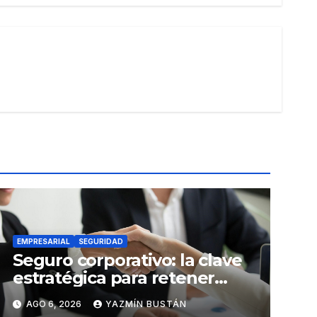
EMPRESARIAL
SEGURIDAD
Seguro corporativo: la clave
estratégica para retener
talento en Ecuador
AGO 6, 2026
YAZMÍN BUSTÁN