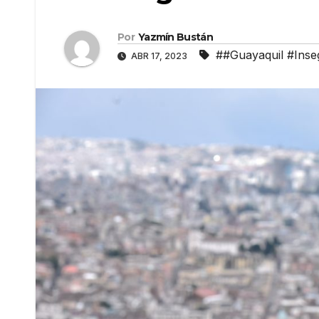
Por
Yazmín Bustán
##Guayaquil #Inse
ABR 17, 2023