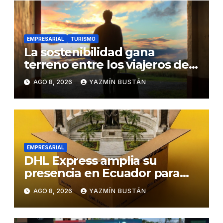
EMPRESARIAL
TURISMO
La sostenibilidad gana
terreno entre los viajeros de
negocios
AGO 8, 2026
YAZMÍN BUSTÁN
EMPRESARIAL
DHL Express amplia su
presencia en Ecuador para
responder al crecimiento de
AGO 8, 2026
YAZMÍN BUSTÁN
las exportaciones