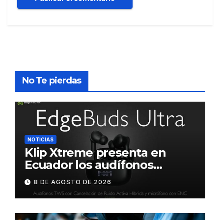
No Te pierdas
NOTICIAS
Klip Xtreme presenta en
Ecuador los audífonos
DynaBuds con sonido
8 DE AGOSTO DE 2026
inteligente y control táctil