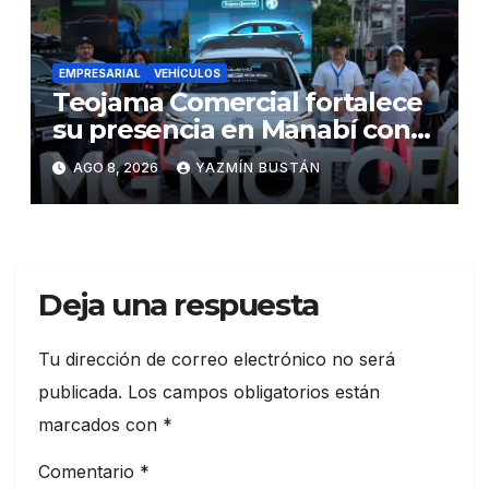
EMPRESARIAL
VEHÍCULOS
Teojama Comercial fortalece
su presencia en Manabí con
una apuesta por la movilidad
AGO 8, 2026
YAZMÍN BUSTÁN
híbrida y eléctrica durante
ExpoAuto del Pacífico 2026
Deja una respuesta
Tu dirección de correo electrónico no será
publicada.
Los campos obligatorios están
marcados con
*
Comentario
*