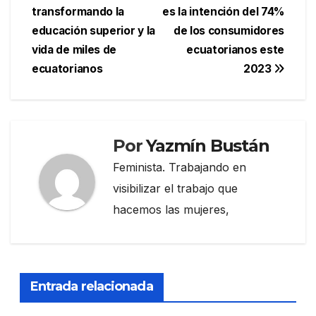
transformando la
es la intención del 74%
de
educación superior y la
de los consumidores
entradas
vida de miles de
ecuatorianos este
ecuatorianos
2023
Por
Yazmín Bustán
Feminista. Trabajando en
visibilizar el trabajo que
hacemos las mujeres,
Entrada relacionada