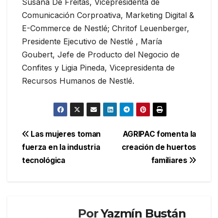
Susana De Freitas, Vicepresidenta de
Comunicación Corproativa, Marketing Digital &
E-Commerce de Nestlé; Chritof Leuenberger,
Presidente Ejecutivo de Nestlé , María
Goubert, Jefe de Producto del Negocio de
Confites y Ligia Pineda, Vicepresidenta de
Recursos Humanos de Nestlé.
Navegación
Las mujeres toman
AGRIPAC fomenta la
fuerza en la industria
creación de huertos
de
tecnológica
familiares
entradas
Por
Yazmín Bustán