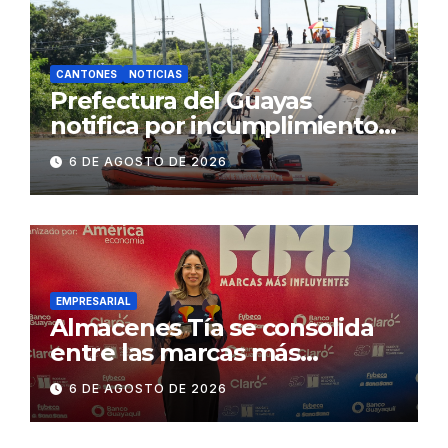
CANTONES
NOTICIAS
Prefectura del Guayas
notifica por incumplimiento
contractual a la
6 DE AGOSTO DE 2026
Concesionaria CONORTE y
exige celeridad en
desmontaje del puente
Gonzalo Icaza Cornejo, en
Daule
EMPRESARIAL
Almacenes Tía se consolida
entre las marcas más
influyentes del Ecuador
6 DE AGOSTO DE 2026