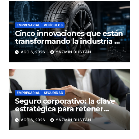
EMPRESARIAL
VEHÍCULOS
Cinco innovaciones que están
transformando la industria de
los neumáticos y redefinen el
AGO 6, 2026
YAZMÍN BUSTÁN
futuro de la movilidad
EMPRESARIAL
SEGURIDAD
Seguro corporativo: la clave
estratégica para retener
talento en Ecuador
AGO 6, 2026
YAZMÍN BUSTÁN