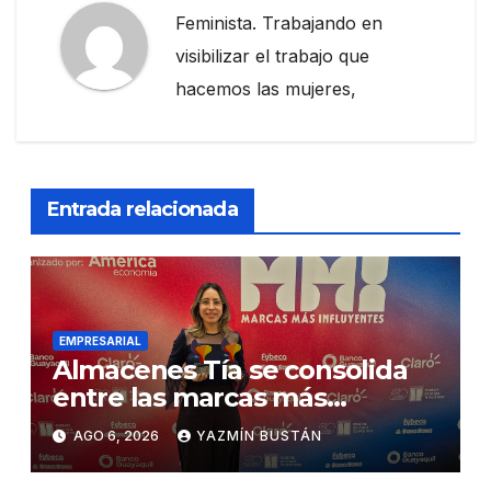
Feminista. Trabajando en
visibilizar el trabajo que
hacemos las mujeres,
Entrada relacionada
EMPRESARIAL
Almacenes Tía se consolida
entre las marcas más
influyentes del Ecuador
AGO 6, 2026
YAZMÍN BUSTÁN