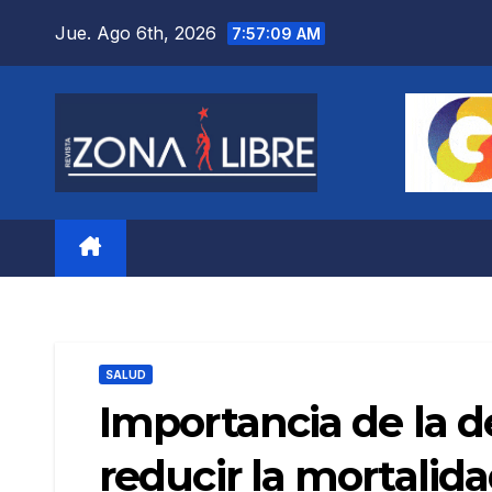
Saltar
Jue. Ago 6th, 2026
7:57:10 AM
al
contenido
SALUD
Importancia de la 
reducir la mortalid