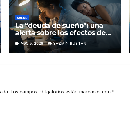
SALUD
La “deuda de sueño”: una
alerta sobre los efectos de
dormir mal en la salud física
AGO 5, 2026
YAZMÍN BUSTÁN
y mental
cada.
Los campos obligatorios están marcados con
*