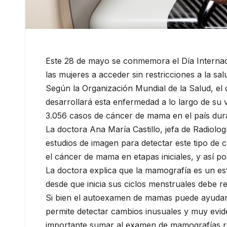
Este 28 de mayo se conmemora el Día Internaci
las mujeres a acceder sin restricciones a la sa
Según la Organización Mundial de la Salud, el
desarrollará esta enfermedad a lo largo de su vi
3.056 casos de cáncer de mama en el país dura
La doctora Ana María Castillo, jefa de Radiolog
estudios de imagen para detectar este tipo de cá
el cáncer de mama en etapas iniciales, y así p
La doctora explica que la mamografía es un e
desde que inicia sus ciclos menstruales debe 
Si bien el autoexamen de mamas puede ayudar a 
permite detectar cambios inusuales y muy eviden
importante sumar al examen de mamografías regu