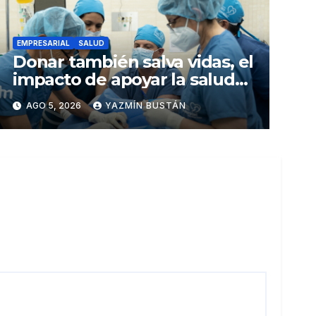
EMPRESARIAL
SALUD
Donar también salva vidas, el
impacto de apoyar la salud
infantil en Ecuador
AGO 5, 2026
YAZMÍN BUSTÁN