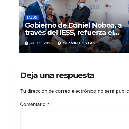
SALUD
Gobierno de Daniel Noboa, a
través del IESS, refuerza el
abastecimiento de insulina
AGO 5, 2026
YAZMÍN BUSTÁN
en 86 establecimientos de
salud
Deja una respuesta
Tu dirección de correo electrónico no será publi
Comentario
*