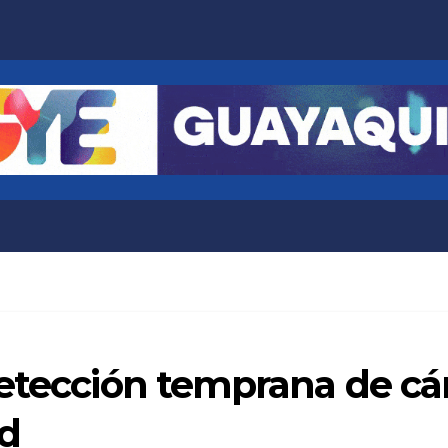
detección temprana de cá
ad