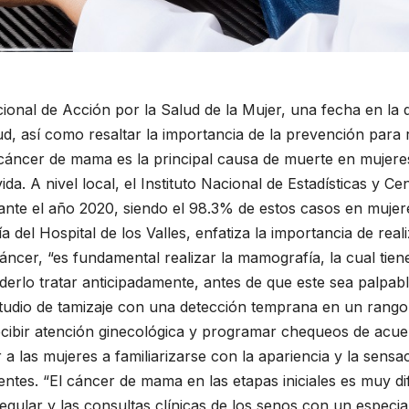
onal de Acción por la Salud de la Mujer, una fecha en la q
lud, así como resaltar la importancia de la prevención para 
 cáncer de mama es la principal causa de muerte en mujere
da. A nivel local, el Instituto Nacional de Estadísticas y C
nte el año 2020, siendo el 98.3% de estos casos en mujer
ía del Hospital de los Valles, enfatiza la importancia de re
ncer, “es fundamental realizar la mamografía, la cual tiene 
oderlo tratar anticipadamente, antes de que este sea palpab
studio de tamizaje con una detección temprana en un rang
recibir atención ginecológica y programar chequeos de acue
las mujeres a familiarizarse con la apariencia y la sensac
tes. “El cáncer de mama en las etapas iniciales es muy difí
lar y las consultas clínicas de los senos con un especialis