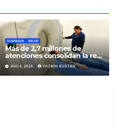
GUAYAQUIL
SALUD
Más de 2,7 millones de
atenciones consolidan la red
municipal de salud
AGO 4, 2026
YAZMÍN BUSTÁN