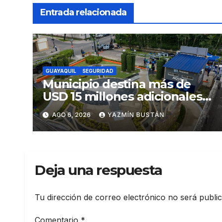
Entrada relacionada
GUAYAQUIL
SEGURIDAD
Municipio destina más de
USD 15 millones adicionales a
SEGURA EP para fortalecer la
AGO 6, 2026
YAZMÍN BUSTÁN
seguridad ciudadana
Deja una respuesta
Tu dirección de correo electrónico no será publi
Comentario
*