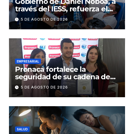
Gobierno de Daniel Noboa, a
través del IESS, refuerza el
abastecimiento de insulina
5 DE AGOSTO DE 2026
en 86 establecimientos de
salud
EMPRESARIAL
Pronaca fortalece la
seguridad de su cadena de
suministro con certificación
5 DE AGOSTO DE 2026
BASC en dos plantas
SALUD