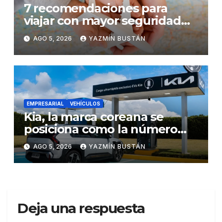
7 recomendaciones para
viajar con mayor seguridad
dentro y fuera del Ecuador
AGO 5, 2026
YAZMÍN BUSTÁN
EMPRESARIAL
VEHÍCULOS
Kia, la marca coreana se
posiciona como la número
uno en ventas de vehículos
AGO 5, 2026
YAZMÍN BUSTÁN
eléctricos en Ecuador
durante julio
Deja una respuesta