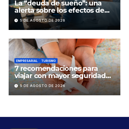
La “deuda de sueño”: una
alerta sobre los efectos de
dormir mal en la salud física y
5 DE AGOSTO DE 2026
mental
EMPRESARIAL
TURISMO
7 recomendaciones para
viajar con mayor seguridad
dentro y fuera del Ecuador
5 DE AGOSTO DE 2026