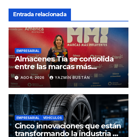
Entrada relacionada
EMPRESARIAL
Almacenes Tía se consolida
entre las marcas más
influyentes del Ecuador
AGO 6, 2026
YAZMÍN BUSTÁN
EMPRESARIAL
VEHÍCULOS
Cinco innovaciones que están
transformando la industria de