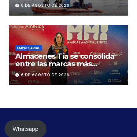
contractual a la
6 DE AGOSTO DE 2026
Concesionaria CONORTE y
exige celeridad en
desmontaje del puente
Gonzalo Icaza Cornejo, en
Daule
EMPRESARIAL
Almacenes Tía se consolida
entre las marcas más
influyentes del Ecuador
6 DE AGOSTO DE 2026
Whatsapp