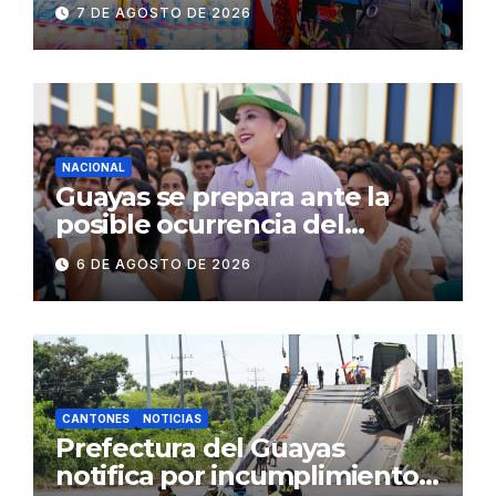
establecimientos y espacios
7 DE AGOSTO DE 2026
públicos de Pichincha: 684
operativos en zonas
comerciales y de
concurrencia
NACIONAL
Guayas se prepara ante la
posible ocurrencia del
fenómeno de El Niño:
6 DE AGOSTO DE 2026
Gobierno Nacional capacita a
2.500 jóvenes
CANTONES
NOTICIAS
Prefectura del Guayas
notifica por incumplimiento