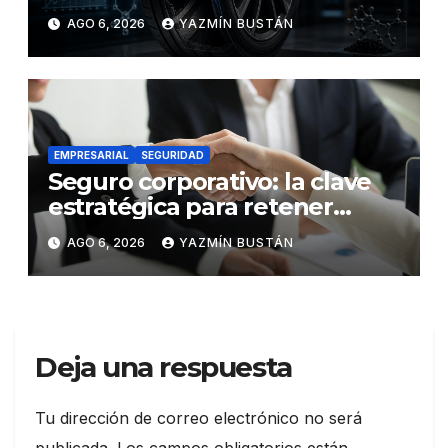
los neumáticos y redefinen el
AGO 6, 2026
YAZMÍN BUSTÁN
futuro de la movilidad
EMPRESARIAL
SEGURIDAD
Seguro corporativo: la clave
estratégica para retener
talento en Ecuador
AGO 6, 2026
YAZMÍN BUSTÁN
Deja una respuesta
Tu dirección de correo electrónico no será
publicada.
Los campos obligatorios están