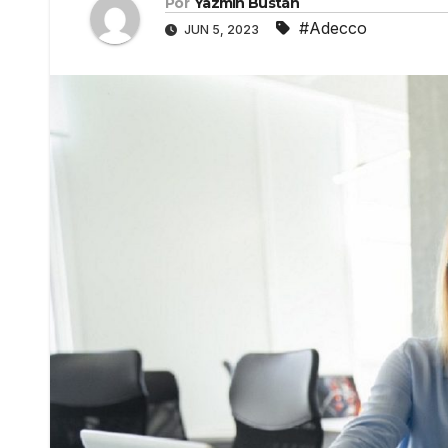
Por
Yazmín Bustán
#Adecco
JUN 5, 2023