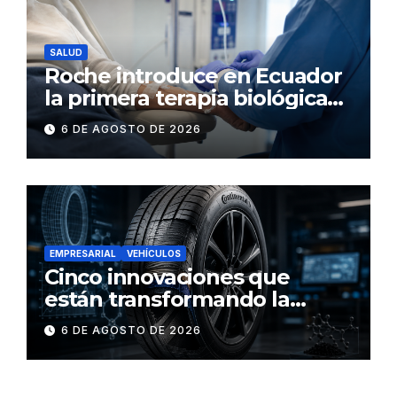
SALUD
Roche introduce en Ecuador
la primera terapia biológica
de precisión capaz de
6 DE AGOSTO DE 2026
detener el daño renal por
nefritis lúpica
EMPRESARIAL
VEHÍCULOS
Cinco innovaciones que
están transformando la
industria de los neumáticos y
6 DE AGOSTO DE 2026
redefinen el futuro de la
movilidad