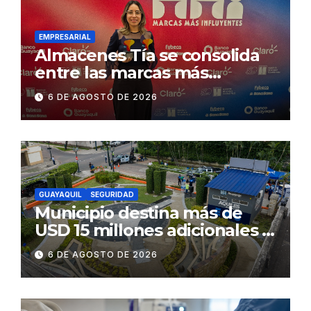
EMPRESARIAL
Almacenes Tía se consolida
entre las marcas más
influyentes del Ecuador
6 DE AGOSTO DE 2026
GUAYAQUIL
SEGURIDAD
Municipio destina más de
USD 15 millones adicionales a
SEGURA EP para fortalecer la
6 DE AGOSTO DE 2026
seguridad ciudadana