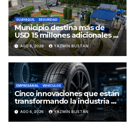
GUAYAQUIL
SEGURIDAD
Municipio destina más de
USD 15 millones adicionales a
SEGURA EP para fortalecer la
AGO 6, 2026
YAZMÍN BUSTÁN
seguridad ciudadana
EMPRESARIAL
VEHÍCULOS
Cinco innovaciones que están
transformando la industria de
los neumáticos y redefinen el
AGO 6, 2026
YAZMÍN BUSTÁN
futuro de la movilidad