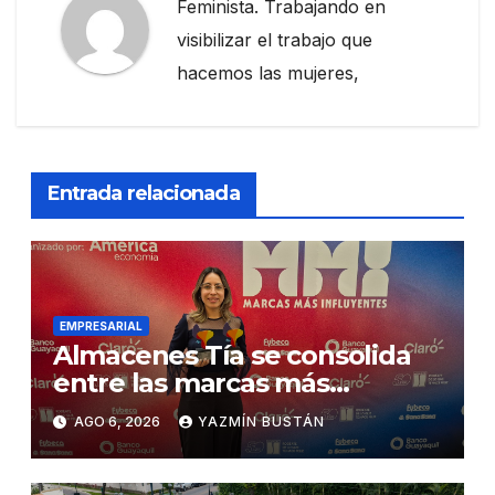
Feminista. Trabajando en
visibilizar el trabajo que
hacemos las mujeres,
Entrada relacionada
EMPRESARIAL
Almacenes Tía se consolida
entre las marcas más
influyentes del Ecuador
AGO 6, 2026
YAZMÍN BUSTÁN