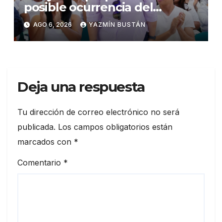
posible ocurrencia del
fenómeno de El Niño:
AGO 6, 2026
YAZMÍN BUSTÁN
Gobierno Nacional capacita a
2.500 jóvenes
Deja una respuesta
Tu dirección de correo electrónico no será
publicada.
Los campos obligatorios están
marcados con
*
Comentario
*