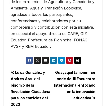
de los ministerios de Agricultura y Ganadería y
Ambiente, Agua y Transición Ecológica,
agradece a todos los participantes,
conferencistas y colaboradores por su
compromiso y contribución con esta iniciativa,
en especial el apoyo directo de CARE, GIZ
Ecuador, Prefectura de Pichincha, FONAG,
AVSF y REM Ecuador.
Navegación
Luisa González y
Guayaquil también fue
Andrés Arauz el
sede del III Encuentro
de
binomio de la
Internacional enfocado
entradas
Revolución Ciudadana
en la innovación
para los comicios del
educativa
2023