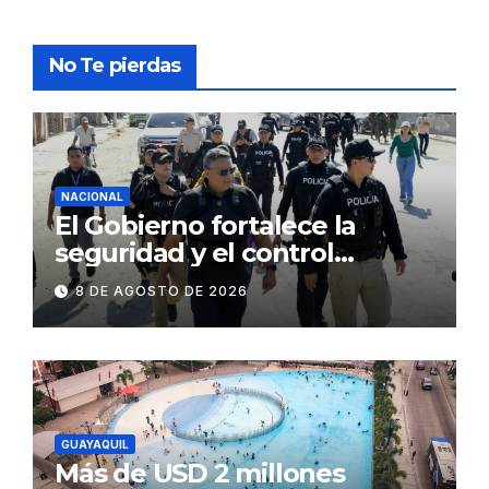
No Te pierdas
NACIONAL
El Gobierno fortalece la
seguridad y el control
territorial en General Villamil
8 DE AGOSTO DE 2026
Playas
GUAYAQUIL
Más de USD 2 millones