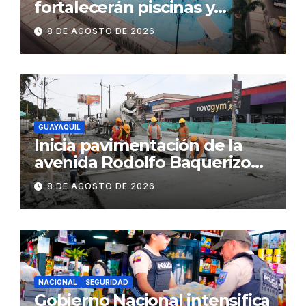
fortalecerán piscinas y
parques acuáticos
8 DE AGOSTO DE 2026
municipales
GUAYAQUIL
Inicia pavimentación de la
avenida Rodolfo Baquerizo
Nazur como parte de la
8 DE AGOSTO DE 2026
Renovación Urbana
NACIONAL
SEGURIDAD
Gobierno Nacional intensifica