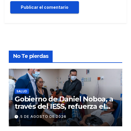
No Te pierdas
SALUD
Gobierno de Daniel Noboa, a
través del IESS, refuerza el
abastecimiento de insulina
5 DE AGOSTO DE 2026
en 86 establecimientos de
salud