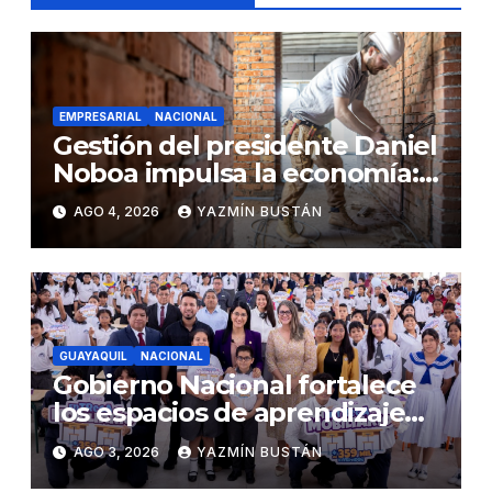
EMPRESARIAL
NACIONAL
Gestión del presidente Daniel
Noboa impulsa la economía:
ventas superan los USD
AGO 4, 2026
YAZMÍN BUSTÁN
25.600 millones y crecen
16,7% en julio
GUAYAQUIL
NACIONAL
Gobierno Nacional fortalece
los espacios de aprendizaje
con la entrega de mobiliario
AGO 3, 2026
YAZMÍN BUSTÁN
escolar en Guayaquil, Durán y