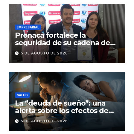
EMPRESARIAL
Pronaca fortalece la
seguridad de su cadena de
suministro con certificación
5 DE AGOSTO DE 2026
BASC en dos plantas
SALUD
La “deuda de sueño”: una
alerta sobre los efectos de
dormir mal en la salud física y
5 DE AGOSTO DE 2026
mental