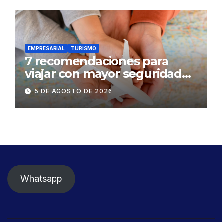
EMPRESARIAL
TURISMO
7 recomendaciones para
viajar con mayor seguridad
dentro y fuera del Ecuador
5 DE AGOSTO DE 2026
Whatsapp