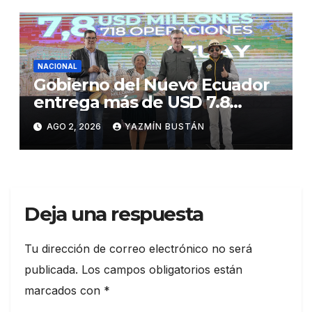
Samborondón
NACIONAL
Gobierno del Nuevo Ecuador
entrega más de USD 7.8
millones en créditos
AGO 2, 2026
YAZMÍN BUSTÁN
productivos en Azuay,
continuando con la
reactivación económica
Deja una respuesta
Tu dirección de correo electrónico no será
publicada.
Los campos obligatorios están
marcados con
*