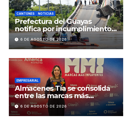
CANTONES
NOTICIAS
Prefectura del Guayas
notifica por incumplimiento
contractual a la
6 DE AGOSTO DE 2026
Concesionaria CONORTE y
exige celeridad en
desmontaje del puente
Gonzalo Icaza Cornejo, en
Daule
EMPRESARIAL
Almacenes Tía se consolida
entre las marcas más
influyentes del Ecuador
6 DE AGOSTO DE 2026