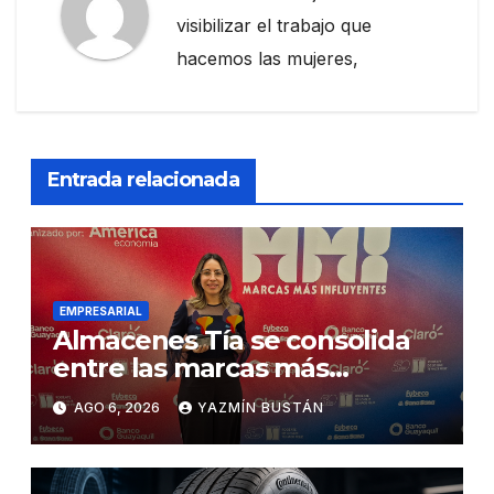
visibilizar el trabajo que
hacemos las mujeres,
Entrada relacionada
EMPRESARIAL
Almacenes Tía se consolida
entre las marcas más
influyentes del Ecuador
AGO 6, 2026
YAZMÍN BUSTÁN