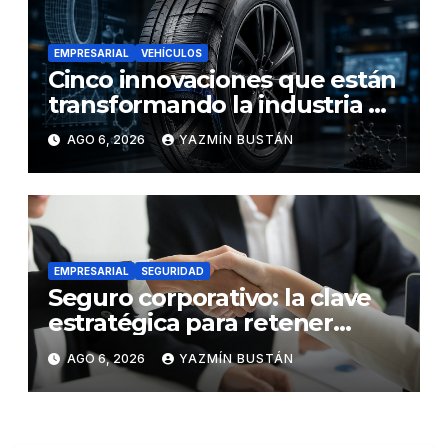
EMPRESARIAL
VEHÍCULOS
Cinco innovaciones que están
transformando la industria de
los neumáticos y redefinen el
AGO 6, 2026
YAZMÍN BUSTÁN
futuro de la movilidad
EMPRESARIAL
SEGURIDAD
Seguro corporativo: la clave
estratégica para retener
talento en Ecuador
AGO 6, 2026
YAZMÍN BUSTÁN