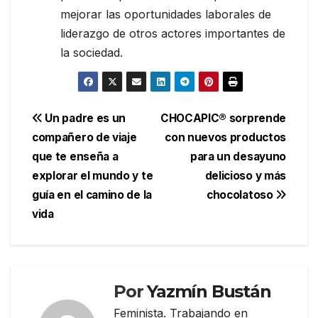
mejorar las oportunidades laborales de
liderazgo de otros actores importantes de
la sociedad.
Navegación
Un padre es un
CHOCAPIC® sorprende
compañero de viaje
con nuevos productos
de
que te enseña a
para un desayuno
entradas
explorar el mundo y te
delicioso y más
guía en el camino de la
chocolatoso
vida
Por
Yazmín Bustán
Feminista. Trabajando en