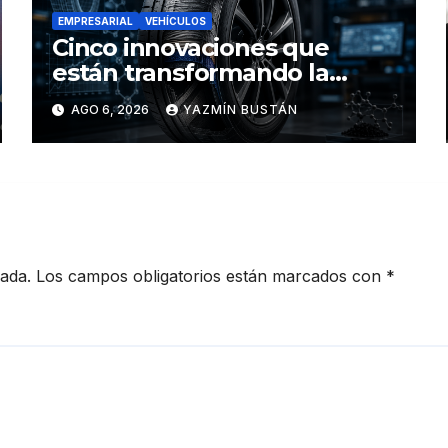
EMPRESARIAL
VEHÍCULOS
Cinco innovaciones que
están transformando la
industria de los neumáticos y
AGO 6, 2026
YAZMÍN BUSTÁN
redefinen el futuro de la
movilidad
cada.
Los campos obligatorios están marcados con
*