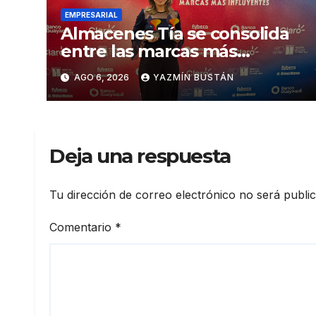
EMPRESARIAL
Almacenes Tía se consolida
entre las marcas más
influyentes del Ecuador
AGO 6, 2026
YAZMÍN BUSTÁN
Deja una respuesta
Tu dirección de correo electrónico no será publi
Comentario
*