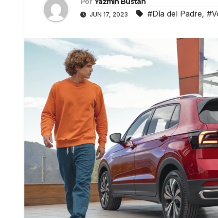
Por
Yazmín Bustán
#Día del Padre
,
#V
JUN 17, 2023