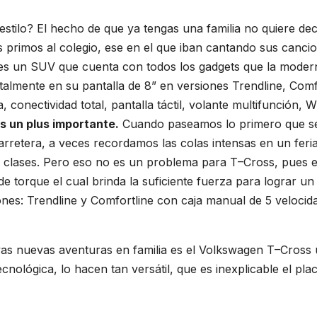
estilo? El hecho de que ya tengas una familia no quiere dec
tus primos al colegio, ese en el que iban cantando sus canc
es un SUV que cuenta con todos los gadgets que la modernid
italmente en su pantalla de 8” en versiones Trendline, Comf
, conectividad total, pantalla táctil, volante multifunción,
s un plus importante.
Cuando paseamos lo primero que se 
rretera, a veces recordamos las colas intensas en un feria
os clases. Pero eso no es un problema para T–Cross, pues 
e torque el cual brinda la suficiente fuerza para lograr u
nes: Trendline y Comfortline con caja manual de 5 velocid
as nuevas aventuras en familia es el Volkswagen T–Cross u
cnológica, lo hacen tan versátil, que es inexplicable el p