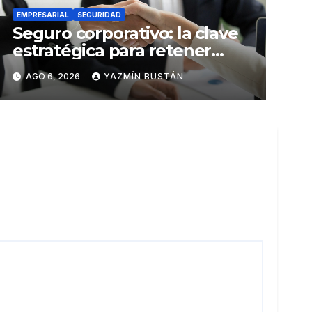
EMPRESARIAL
SEGURIDAD
Seguro corporativo: la clave
estratégica para retener
talento en Ecuador
AGO 6, 2026
YAZMÍN BUSTÁN