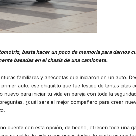
utomotriz, basta hacer un poco de memoria para darnos c
mente basadas en el chasis de una camioneta.
ras familiares y anécdotas que iniciaron en un auto. Des
rimer auto, ese chiquitito que fue testigo de tantas citas c
o nuevo para iniciar tu vida en pareja con toda la segurid
e preguntas, ¿cuál será el mejor compañero para crear nue
to.
 no cuente con esta opción, de hecho, ofrecen toda una ga
l sea su estilo de vida o sus necesidades, lo cierto es que 