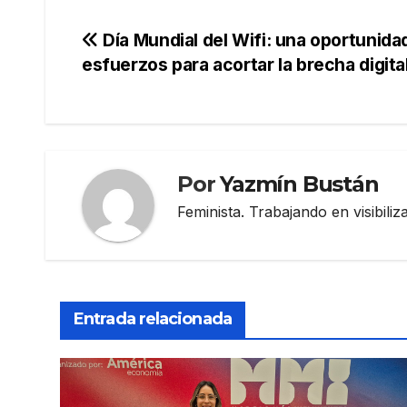
Navegación
Día Mundial del Wifi: una oportunidad
esfuerzos para acortar la brecha digit
de
entradas
Por
Yazmín Bustán
Feminista. Trabajando en visibili
Entrada relacionada