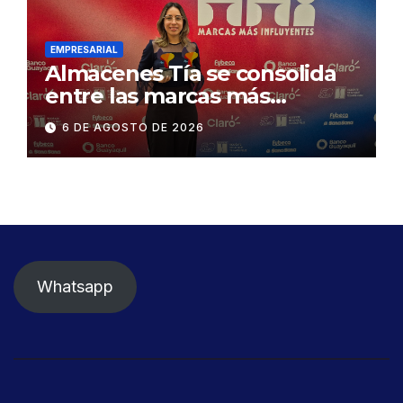
Gonzalo Icaza Cornejo, en
Daule
EMPRESARIAL
Almacenes Tía se consolida
entre las marcas más
influyentes del Ecuador
6 DE AGOSTO DE 2026
Whatsapp