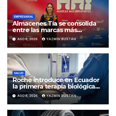
EMPRESARIAL
Almacenes Tía se consolida
entre las marcas más
influyentes del Ecuador
AGO 6, 2026
YAZMÍN BUSTÁN
SALUD
Roche introduce en Ecuador
la primera terapia biológica
de precisión capaz de
AGO 6, 2026
YAZMÍN BUSTÁN
detener el daño renal por
nefritis lúpica