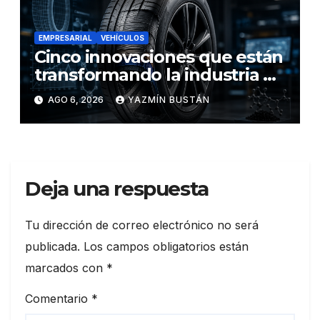
EMPRESARIAL
VEHÍCULOS
Cinco innovaciones que están
transformando la industria de
los neumáticos y redefinen el
AGO 6, 2026
YAZMÍN BUSTÁN
futuro de la movilidad
Deja una respuesta
Tu dirección de correo electrónico no será
publicada.
Los campos obligatorios están
marcados con
*
Comentario
*