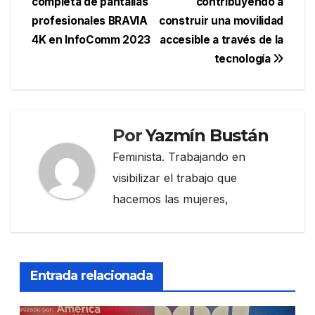
completa de pantallas
contribuyendo a
entradas
profesionales BRAVIA
construir una movilidad
4K en InfoComm 2023
accesible a través de la
tecnología
Por
Yazmín Bustán
Feminista. Trabajando en
visibilizar el trabajo que
hacemos las mujeres,
Entrada relacionada