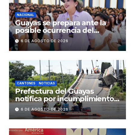
NACIONAL
Guayas se prepara ante la
posible ocurrencia del
fenómeno de El Niño:
6 DE AGOSTO DE 2026
Gobierno Nacional capacita a
2.500 jóvenes
CANTONES
NOTICIAS
Prefectura del Guayas
notifica por incumplimiento
contractual a la
6 DE AGOSTO DE 2026
Concesionaria CONORTE y
exige celeridad en
desmontaje del puente