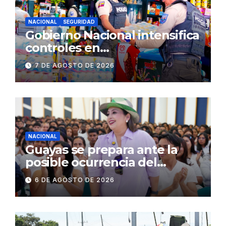
NACIONAL
SEGURIDAD
Gobierno Nacional intensifica
controles en
establecimientos y espacios
7 DE AGOSTO DE 2026
públicos de Pichincha: 684
operativos en zonas
comerciales y de
concurrencia
NACIONAL
Guayas se prepara ante la
posible ocurrencia del
fenómeno de El Niño:
6 DE AGOSTO DE 2026
Gobierno Nacional capacita a
2.500 jóvenes