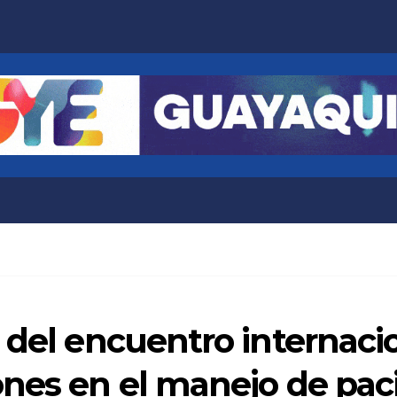
 del encuentro internaci
ones en el manejo de pac