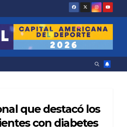
onal que destacó los
ientes con diabetes