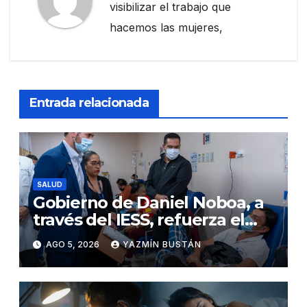
visibilizar el trabajo que
hacemos las mujeres,
Entrada relacionada
SALUD
Gobierno de Daniel Noboa, a
través del IESS, refuerza el
abastecimiento de insulina
AGO 5, 2026
YAZMÍN BUSTÁN
en 86 establecimientos de
salud