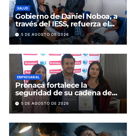
SALUD
Gobierno de Daniel Noboa, a
través del IESS, refuerza el
abastecimiento de insulina
5 DE AGOSTO DE 2026
en 86 establecimientos de
salud
EMPRESARIAL
Pronaca fortalece la
seguridad de su cadena de
suministro con certificación
5 DE AGOSTO DE 2026
BASC en dos plantas