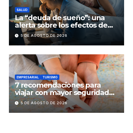
SALUD
La “deuda de sueño”: una
alerta sobre los efectos de
dormir mal en la salud física y
5 DE AGOSTO DE 2026
mental
EMPRESARIAL
TURISMO
7 recomendaciones para
viajar con mayor seguridad
dentro y fuera del Ecuador
5 DE AGOSTO DE 2026