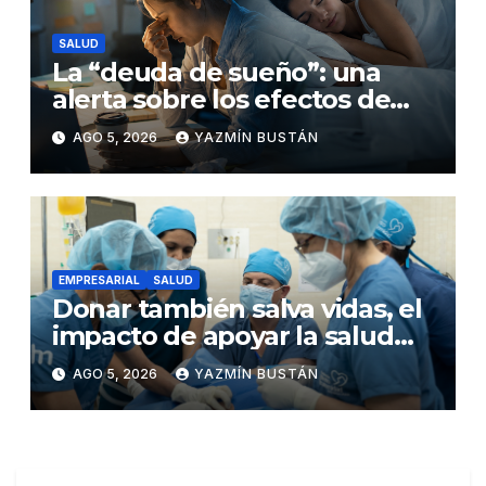
SALUD
La “deuda de sueño”: una
alerta sobre los efectos de
dormir mal en la salud física y
AGO 5, 2026
YAZMÍN BUSTÁN
mental
EMPRESARIAL
SALUD
Donar también salva vidas, el
impacto de apoyar la salud
infantil en Ecuador
AGO 5, 2026
YAZMÍN BUSTÁN