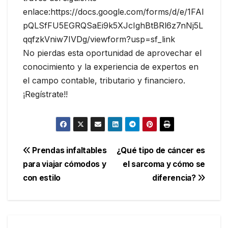
enlace:https://docs.google.com/forms/d/e/1FAI
pQLSfFU5EGRQSaEi9k5XJcIghBtBRl6z7nNj5L
qqfzkVniw7IVDg/viewform?usp=sf_link
No pierdas esta oportunidad de aprovechar el
conocimiento y la experiencia de expertos en
el campo contable, tributario y financiero.
¡Regístrate!!
Navegación
Prendas infaltables
¿Qué tipo de cáncer es
para viajar cómodos y
el sarcoma y cómo se
de
con estilo
diferencia?
entradas