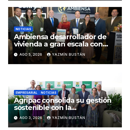
en desmontaje del puente
Gonzalo Icaza Cornejo, en
Daule
NOTICIAS
Ambiensa desarrollador de
vivienda a gran escala con
estándares internacionales
AGO 5, 2026
YAZMÍN BUSTÁN
de sostenibilidad
EMPRESARIAL
NOTICIAS
Agripac consolida su gestión
sostenible con la
presentación de su octava
AGO 3, 2026
YAZMÍN BUSTÁN
Memoria de Sostenibilidad