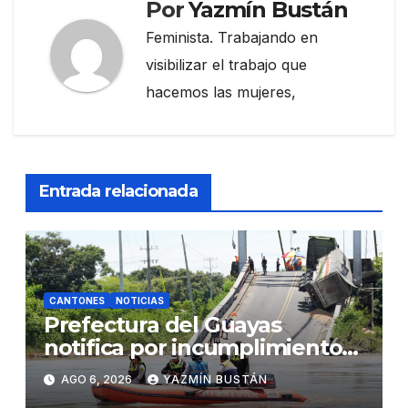
Por
Yazmín Bustán
Feminista. Trabajando en
visibilizar el trabajo que
hacemos las mujeres,
Entrada relacionada
CANTONES
NOTICIAS
Prefectura del Guayas
notifica por incumplimiento
contractual a la Concesionaria
AGO 6, 2026
YAZMÍN BUSTÁN
CONORTE y exige celeridad