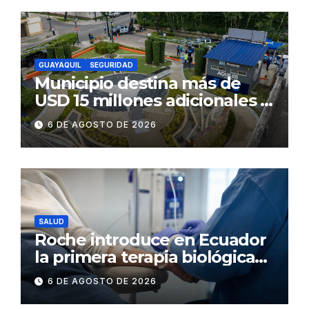
GUAYAQUIL
SEGURIDAD
Municipio destina más de
USD 15 millones adicionales a
SEGURA EP para fortalecer la
6 DE AGOSTO DE 2026
seguridad ciudadana
SALUD
Roche introduce en Ecuador
la primera terapia biológica
de precisión capaz de
6 DE AGOSTO DE 2026
detener el daño renal por
nefritis lúpica