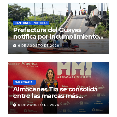
CANTONES
NOTICIAS
Prefectura del Guayas
notifica por incumplimiento
contractual a la
6 DE AGOSTO DE 2026
Concesionaria CONORTE y
exige celeridad en
desmontaje del puente
Gonzalo Icaza Cornejo, en
Daule
EMPRESARIAL
Almacenes Tía se consolida
entre las marcas más
influyentes del Ecuador
6 DE AGOSTO DE 2026