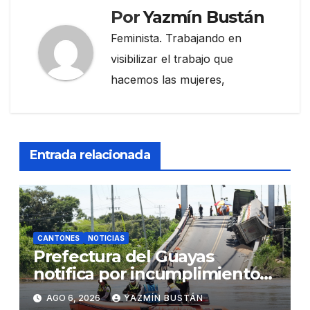
Por
Yazmín Bustán
Feminista. Trabajando en
visibilizar el trabajo que
hacemos las mujeres,
Entrada relacionada
CANTONES
NOTICIAS
Prefectura del Guayas
notifica por incumplimiento
contractual a la Concesionaria
AGO 6, 2026
YAZMÍN BUSTÁN
CONORTE y exige celeridad