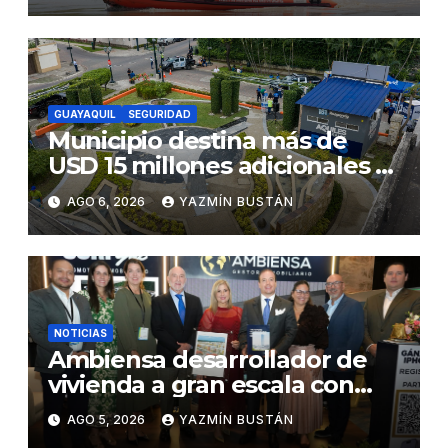
en desmontaje del puente
Gonzalo Icaza Cornejo, en
Daule
GUAYAQUIL
SEGURIDAD
Municipio destina más de
USD 15 millones adicionales a
SEGURA EP para fortalecer la
AGO 6, 2026
YAZMÍN BUSTÁN
seguridad ciudadana
NOTICIAS
Ambiensa desarrollador de
vivienda a gran escala con
estándares internacionales
AGO 5, 2026
YAZMÍN BUSTÁN
de sostenibilidad