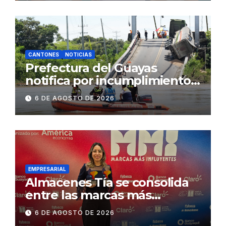
2.500 jóvenes
CANTONES
NOTICIAS
Prefectura del Guayas
notifica por incumplimiento
contractual a la
6 DE AGOSTO DE 2026
Concesionaria CONORTE y
exige celeridad en
desmontaje del puente
Gonzalo Icaza Cornejo, en
Daule
EMPRESARIAL
Almacenes Tía se consolida
entre las marcas más
influyentes del Ecuador
6 DE AGOSTO DE 2026