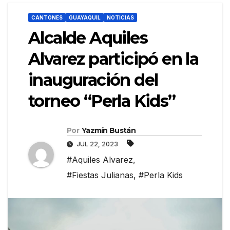
CANTONES
GUAYAQUIL
NOTICIAS
Alcalde Aquiles
Alvarez participó en la
inauguración del
torneo “Perla Kids”
Por
Yazmín Bustán
JUL 22, 2023
#Aquiles Alvarez
,
#Fiestas Julianas
,
#Perla Kids