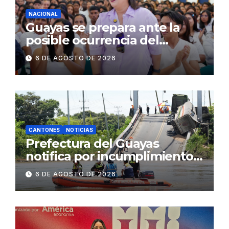
NACIONAL
Guayas se prepara ante la
posible ocurrencia del
fenómeno de El Niño:
6 DE AGOSTO DE 2026
Gobierno Nacional capacita a
2.500 jóvenes
CANTONES
NOTICIAS
Prefectura del Guayas
notifica por incumplimiento
contractual a la
6 DE AGOSTO DE 2026
Concesionaria CONORTE y
exige celeridad en
desmontaje del puente
Gonzalo Icaza Cornejo, en