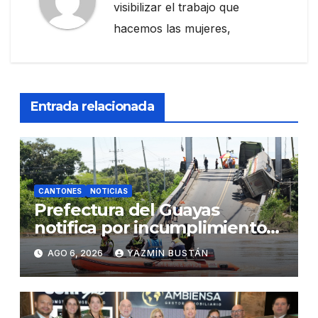
visibilizar el trabajo que
hacemos las mujeres,
Entrada relacionada
CANTONES
NOTICIAS
Prefectura del Guayas
notifica por incumplimiento
contractual a la Concesionaria
AGO 6, 2026
YAZMÍN BUSTÁN
CONORTE y exige celeridad
en desmontaje del puente
Gonzalo Icaza Cornejo, en
Daule