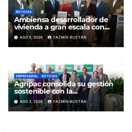
NOTICIAS
Ambiensa desarrollador de
vivienda a gran escala con
estándares internacionales
AGO 5, 2026
YAZMÍN BUSTÁN
de sostenibilidad
EMPRESARIAL
NOTICIAS
Agripac consolida su gestión
sostenible con la
presentación de su octava
AGO 3, 2026
YAZMÍN BUSTÁN
Memoria de Sostenibilidad