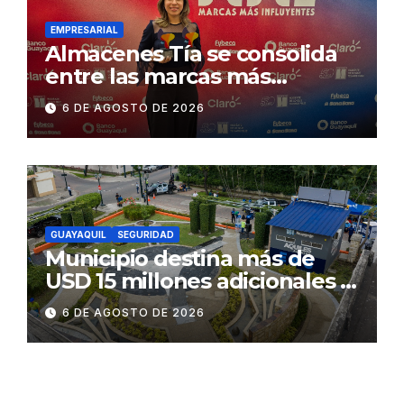
Daule
EMPRESARIAL
Almacenes Tía se consolida
entre las marcas más
influyentes del Ecuador
6 DE AGOSTO DE 2026
GUAYAQUIL
SEGURIDAD
Municipio destina más de
USD 15 millones adicionales a
SEGURA EP para fortalecer la
6 DE AGOSTO DE 2026
seguridad ciudadana