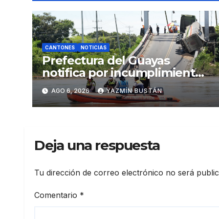
CANTONES
NOTICIAS
Prefectura del Guayas
notifica por incumplimiento
contractual a la
AGO 6, 2026
YAZMÍN BUSTÁN
Concesionaria CONORTE y
exige celeridad en
desmontaje del puente
Gonzalo Icaza Cornejo, en
Deja una respuesta
Daule
Tu dirección de correo electrónico no será publi
Comentario
*