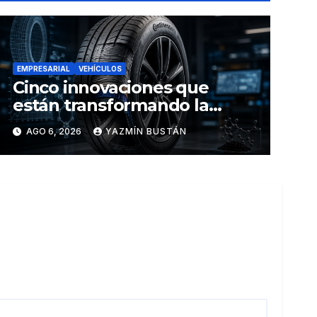
EMPRESARIAL
VEHÍCULOS
Cinco innovaciones que
están transformando la
industria de los neumáticos y
AGO 6, 2026
YAZMÍN BUSTÁN
redefinen el futuro de la
movilidad