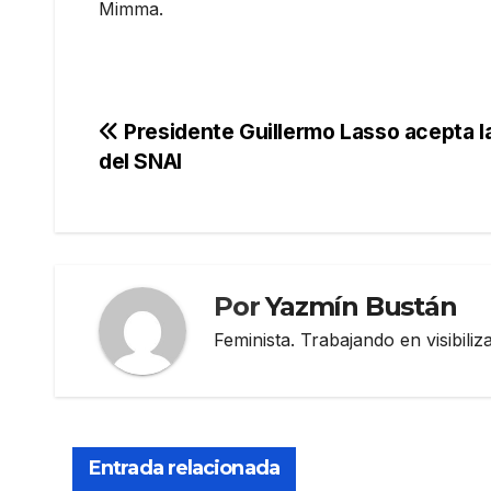
Mimma.
Navegación
Presidente Guillermo Lasso acepta la
del SNAI
de
entradas
Por
Yazmín Bustán
Feminista. Trabajando en visibili
Entrada relacionada