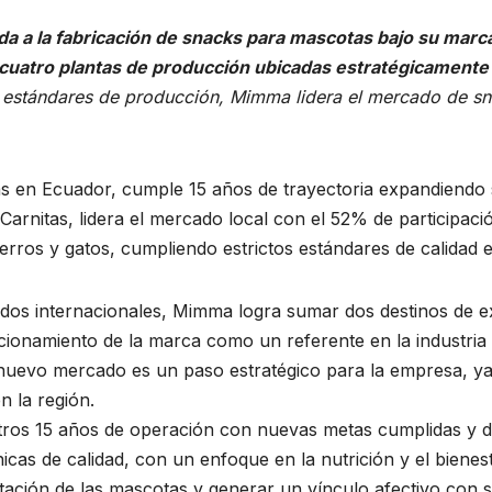
a la fabricación de snacks para mascotas bajo su marca 
uatro plantas de producción ubicadas estratégicamente 
os estándares de producción, Mimma lidera el mercado de 
s en Ecuador, cumple 15 años de trayectoria expandiendo 
Carnitas, lidera el mercado local con el 52% de participaci
rros y gatos, cumpliendo estrictos estándares de calidad 
os internacionales, Mimma logra sumar dos destinos de exp
cionamiento de la marca como un referente en la industria
e nuevo mercado es un paso estratégico para la empresa, y
n la región.
stros 15 años de operación con nuevas metas cumplidas y d
cas de calidad, con un enfoque en la nutrición y el biene
ación de las mascotas y generar un vínculo afectivo con 