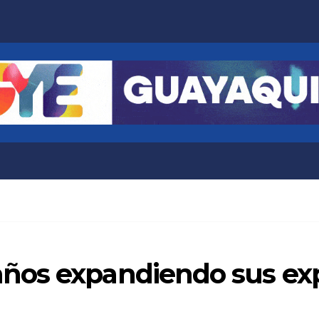
ños expandiendo sus exp