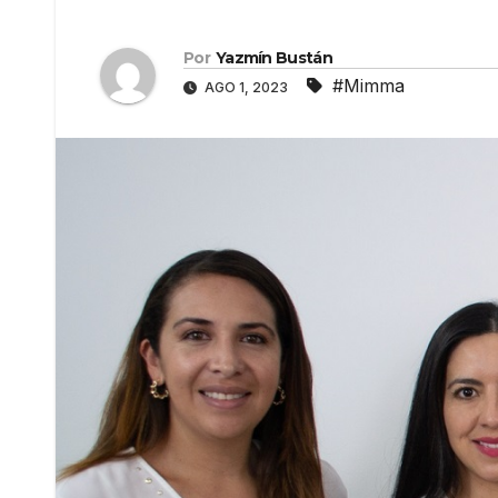
Por
Yazmín Bustán
#Mimma
AGO 1, 2023