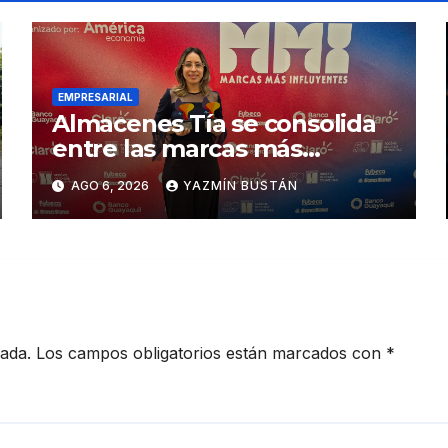
EMPRESARIAL
Almacenes Tía se consolida
entre las marcas más
influyentes del Ecuador
AGO 6, 2026
YAZMÍN BUSTÁN
cada.
Los campos obligatorios están marcados con
*