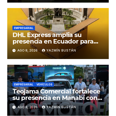
EMPRESARIAL
DHL Express amplia su
presencia en Ecuador para
responder al crecimiento de
AGO 8, 2026
YAZMÍN BUSTÁN
las exportaciones
EMPRESARIAL
VEHÍCULOS
Teojama Comercial fortalece
su presencia en Manabí con
una apuesta por la movilidad
AGO 8, 2026
YAZMÍN BUSTÁN
híbrida y eléctrica durante