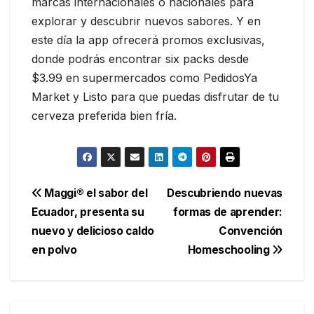
marcas internacionales o nacionales para
explorar y descubrir nuevos sabores. Y en
este día la app ofrecerá promos exclusivas,
donde podrás encontrar six packs desde
$3.99 en supermercados como PedidosYa
Market y Listo para que puedas disfrutar de tu
cerveza preferida bien fría.
Navegación
Maggi® el sabor del
Descubriendo nuevas
Ecuador, presenta su
formas de aprender:
de
nuevo y delicioso caldo
Convención
entradas
en polvo
Homeschooling