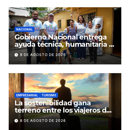
NACIONAL
Gobierno Nacional entrega
ayuda técnica, humanitaria y
Bono Joaquín Gallegos Lara a
8 DE AGOSTO DE 2026
familia en situación de
vulnerabilidad
EMPRESARIAL
TURISMO
La sostenibilidad gana
terreno entre los viajeros de
negocios
8 DE AGOSTO DE 2026