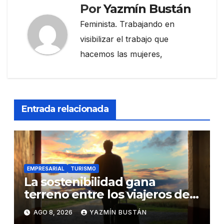
Por
Yazmín Bustán
Feminista. Trabajando en
visibilizar el trabajo que
hacemos las mujeres,
Entrada relacionada
EMPRESARIAL
TURISMO
La sostenibilidad gana
terreno entre los viajeros de
negocios
AGO 8, 2026
YAZMÍN BUSTÁN