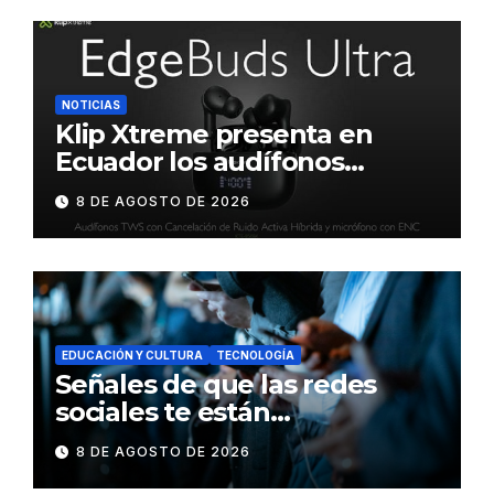
NOTICIAS
Klip Xtreme presenta en
Ecuador los audífonos
DynaBuds con sonido
8 DE AGOSTO DE 2026
inteligente y control táctil
EDUCACIÓN Y CULTURA
TECNOLOGÍA
Señales de que las redes
sociales te están
consumiendo
8 DE AGOSTO DE 2026